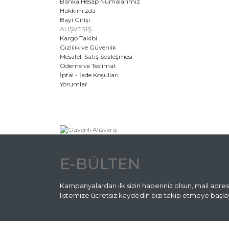
Banka Hesap Numalarımız
Hakkımızda
Bayi Girişi
ALIŞVERİŞ
Kargo Takibi
Gizlilik ve Güvenlik
Mesafeli Satış Sözleşmesi
Ödeme ve Teslimat
İptal - İade Koşulları
Yorumlar
E-BÜLTEN
Kampanyalardan ilk sizin haberiniz olsun, mail adres
listemize ücretsiz kaydedin bizi takip etmeye başlay