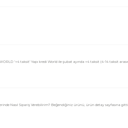
 WORLD '+4 taksit' Yapı kredi World ile şubat ayında +4 taksit (4-14 taksit 
nde Nasıl Sipariş Verebilirim? Beğendiğiniz ürünü, ürün detay sayfasına gitt