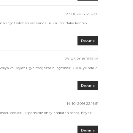
27-01-2016 12:52:56
 için kargo teslimatı esnasında ürünü mutlaka kontrol
Devamı
29-06-2018 15:13:45
Mobilya ve Beyaz Eşya mağazasını açmıştır. 2006 yılında 2.
Devamı
14-10-2016 22:16:51
nderilecektir. Siparişiniz onaylandıktan sonra, Beyaz
Devamı