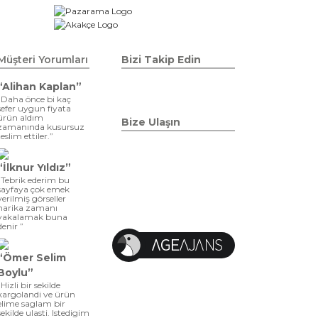
Müşteri Yorumları
Bizi Takip Edin
“Alihan Kaplan”
“Daha önce bi kaç
sefer uygun fiyata
ürün aldım
Bize Ulaşın
zamanında kusursuz
teslim ettiler.”
“İlknur Yıldız”
“Tebrik ederim bu
sayfaya çok emek
verilmiş görseller
harika zamanı
yakalamak buna
denir ”
“Ömer Selim
Boylu”
“Hizli bir sekilde
kargolandi ve ürün
elime saglam bir
sekilde ulasti. Istedigim