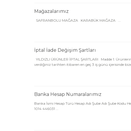
Mağazalarımız
SAFRANBOLU MAĞAZA KARABÜK MAĞAZA ...
İptal İade Değişim Şartları
YILDIZLI ÜRÜNLER İPTAL ŞARTLARI Madde 1: Ürünlerimiz 
verdiğiniz tarihten itibaren en geç 3 iş günü içerisinde bize
Banka Hesap Numaralarımız
Banka İsmi Hesap Türü Hesap Adı Şube Adı Şube Kodu
1014 446031 ...