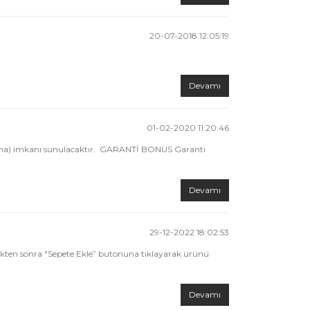
20-07-2018 12:05:19
Devamı
01-02-2020 11:20:46
arasına) imkanı sunulacaktır. GARANTİ BONUS Garanti
Devamı
29-12-2022 18:02:53
ikten sonra "Sepete Ekle” butonuna tıklayarak ürünü
Devamı