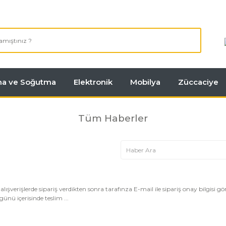
tma ve Soğutma
Elektronik
Mobilya
Züccaciye
Tüm Haberler
şlerde sipariş verdikten sonra tarafınza E-mail ile sipariş onay bilgisi gönd
nü içerisinde teslim ...