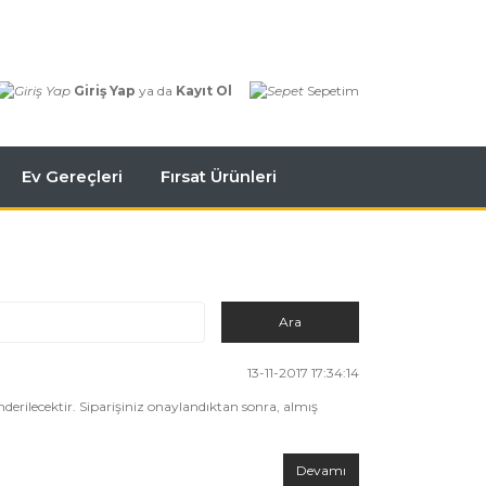
Giriş Yap
ya da
Kayıt Ol
Sepetim
Ev Gereçleri
Fırsat Ürünleri
13-11-2017 17:34:14
erilecektir. Siparişiniz onaylandıktan sonra, almış
Devamı