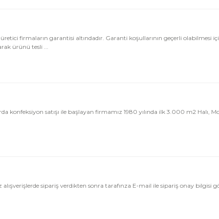
üretici firmaların garantisi altındadır. Garanti koşullarının geçerli olabilmesi
ak ürünü tesli ...
rda konfeksiyon satışı ile başlayan firmamız 1980 yılında ilk 3.000 m2 Halı, 
işlerde sipariş verdikten sonra tarafınza E-mail ile sipariş onay bilgisi gö