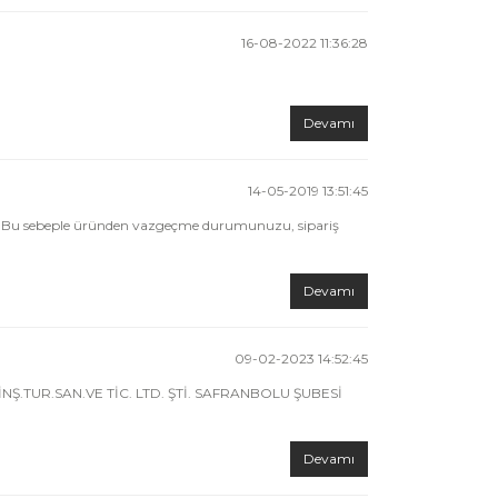
16-08-2022 11:36:28
Devamı
14-05-2019 13:51:45
r. Bu sebeple üründen vazgeçme durumunuzu, sipariş
Devamı
09-02-2023 14:52:45
İNŞ.TUR.SAN.VE TİC. LTD. ŞTİ. SAFRANBOLU ŞUBESİ
Devamı