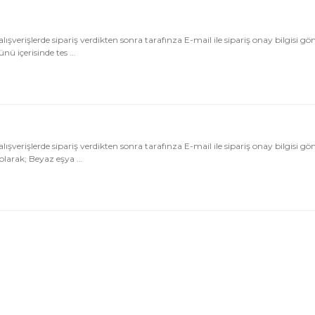
şlerde sipariş verdikten sonra tarafınza E-mail ile sipariş onay bilgisi gönde
 içerisinde tes ...
şlerde sipariş verdikten sonra tarafınza E-mail ile sipariş onay bilgisi gönde
arak; Beyaz eşya ...