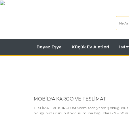
Beyaz Eşya
Küçük Ev Aletleri
Isı
MOBİLYA KARGO VE TESLİMAT
TESLİMAT VE KURULUM Sitemizden yapmış olduğunuz alışveri
olduğunuz ürünün stok durumuna bağlı olarak 7 – 30 iş gü