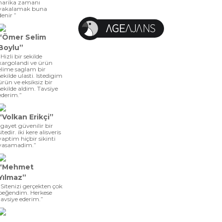
harika zamanı
yakalamak buna
denir ”
“Ömer Selim
Boylu”
“Hizli bir sekilde
kargolandi ve ürün
elime saglam bir
sekilde ulasti. Istedigim
ürün ve eksiksiz bir
sekilde aldim. Tavsiye
ederim.”
“Volkan Erikçi”
“gayet güvenilir bir
sitedir. iki kere alisveris
yaptim hiçbir sikinti
yasamadim.”
“Mehmet
Yılmaz”
“Sitenizi gerçekten çok
beğendim. Herkese
tavsiye ederim.”