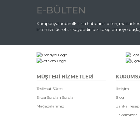
E-BÜLTEN
Kampanyalardan ilk sizin haberiniz olsun, mail adres
listemize ücretsiz kaydedin bizi takip etmeye başlay
MÜŞTERİ HİZMETLERİ
KURUMS
Teslimat Süreci
İletişim
Sıkça Sorulan Sorular
Blog
Mağazalarımız
Banka Hesap
Hakkımızda