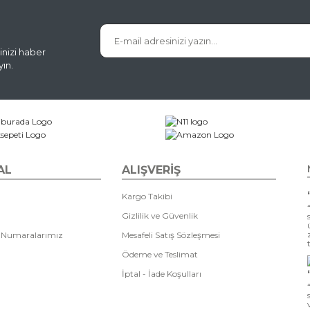
inizi haber
ın.
AL
ALIŞVERİŞ
Kargo Takibi
Gizlilik ve Güvenlik
 Numaralarımız
Mesafeli Satış Sözleşmesi
Ödeme ve Teslimat
İptal - İade Koşulları