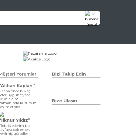
Müşteri Yorumları
Bizi Takip Edin
“Alihan Kaplan”
“Daha önce bi kaç
sefer uygun fiyata
ürün aldım
Bize Ulaşın
zamanında kusursuz
teslim ettiler.”
“İlknur Yıldız”
“Tebrik ederim bu
sayfaya çok emek
verilmiş görseller