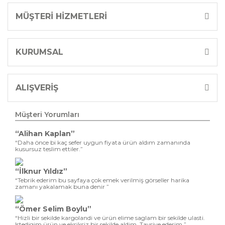
MÜŞTERİ HİZMETLERİ
KURUMSAL
ALIŞVERİŞ
Müşteri Yorumları
“Alihan Kaplan”
“Daha önce bi kaç sefer uygun fiyata ürün aldım zamanında
kusursuz teslim ettiler.”
“İlknur Yıldız”
“Tebrik ederim bu sayfaya çok emek verilmiş görseller harika
zamanı yakalamak buna denir ”
“Ömer Selim Boylu”
“Hizli bir sekilde kargolandi ve ürün elime saglam bir sekilde ulasti.
Istedigim ürün ve eksiksiz bir sekilde aldim. Tavsiye ederim.”