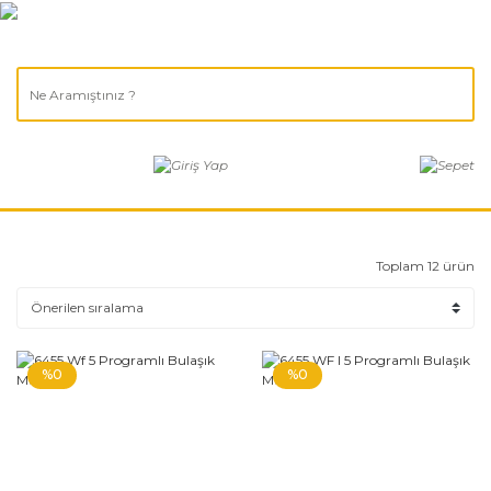
Toplam 12 ürün
%0
%0