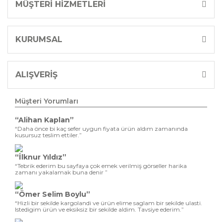
olan
Arçelik Ankastre Ürünler
de kategoriler altında yerini alıyor.
MÜŞTERİ HİZMETLERİ
Rahat bir çalışma alanı sunan ankastre ürünlerde özel tasarımlara ve
işlevsel birçok özelliğe rastlamak mümkün.
Arçelik Küçük Ev Aletleri
KURUMSAL
Kampanya Seçenekleri
ALIŞVERİŞ
Düşük enerji sınıflarına sahip
Arçelik Küçük Ev Aletleri
, yüksek
performansları sayesinde yaşamınızı kolaylaştırmaya geliyor. Yıldızlı
Ürünler farkıyla sunulan tüm ürünler, markanın en revaçta olan
Müşteri Yorumları
modelleriyle bezenmiş durumda. Kişisel bakım ürünleri, elektrikli
süpürgeler, ütüler ve mutfak gereçleri uygun fiyatlarla listeleniyor.
“Alihan Kaplan”
“Daha önce bi kaç sefer uygun fiyata ürün aldım zamanında
Arçelik Isıtma ve Soğutma
kusursuz teslim ettiler.”
Çözümleri
“İlknur Yıldız”
“Tebrik ederim bu sayfaya çok emek verilmiş görseller harika
zamanı yakalamak buna denir ”
Tüm mevsimlerin olumsuz koşullarını ortadan kaldırarak yaşanacak
alanlara imza atan
Arçelik Isıtma ve Soğutma Ürünleri
ne yine
“Ömer Selim Boylu”
sitemiz aracılığıyla sahip olabilirsiniz. Sitemizde bulunan tüm ürünler ev
“Hizli bir sekilde kargolandi ve ürün elime saglam bir sekilde ulasti.
ekonominizi gözeten modellere ve enerji sınıflarına sahip. Termosifonlar,
Istedigim ürün ve eksiksiz bir sekilde aldim. Tavsiye ederim.”
quartz sobalar, radyatörler, kombiler ve klimalar bu başlıkta yer alıyor.