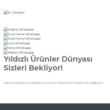
Yıldızlı Ürünler Dünyası
Sizleri Bekliyor!
Yaşam kalitemizi yükselten ve zamanı ekonomik kullanmayı sağlayan
elektronik eşyaların hayatımızdaki rolü çok büyük. Ev bütçesine katkıda
bulunan bu özel eşyalar, işlevsellikten tasarıma kadar birçok kategoride
değerlendirilerek satın alınıyor. Bu seçim sürecinde fiyatlar, modeller ve
renkler konusunda bazen tam bir kaos yaşayabiliyoruz. Mağazaları
ziyaret etmek, bilgi toplamak ve en uygun fiyatları yakalamak gibi
yorucu süreçler de cabası. Yıldızlı Ürünler ise sizi bu meşakkatli