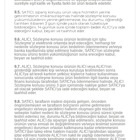
suretiyle eşit kalite ve fiyatta farklı bir ürün tedarik edebilir.
SATICI, sipariş konusu ürün veya hizmetin yerine
9.5.
getirilmesinin imkânsızlaşması halinde sözleşme konusu
yükümlülüklerini yerine getiremezse, bu durumu, öğrendiği
tarihten itibaren 3 gün içinde yazılı olarak tüketiciye
bildireceğini, 14 günlük süre içinde toplam bedeli ALICI’ya iade
edeceğini kabul, beyan ve taahhüt eder.
9.6.
ALICI, Sözleşme konusu ürünün teslimatı için işbu
Sözleşme’yi elektronik ortamda teyit edeceğini, herhangi bir
nedenle sözleşme konusu ürün bedelinin ödenmemesi ve/veya
banka kayıtlarında iptal edilmesi halinde, SATICI’nın sözleşme
konusu ürünü teslim yükümlülüğünün sona ereceğini kabul,
beyan ve taahhüt eder.
9.7.
ALICI, Sözleşme konusu ürünün ALICI veya ALICI’nın
gösterdiği adresteki kişi ve/veya kuruluşa tesliminden sonra
ALICI'ya ait kredi kartının yetkisiz kişilerce haksız kullanılması
sonucunda sözleşme konusu ürün bedelinin ilgili banka veya
finans kuruluşu tarafından SATICI'ya ödenmemesi halinde, ALICI
Sözleşme konusu ürünü 3 gün içerisinde nakliye gideri SATICI’ya
ait olacak şekilde SATICI’ya iade edeceğini kabul, beyan ve
taahhüt eder.
9.8.
SATICI, tarafların iradesi dışında gelişen, önceden
öngörülemeyen ve tarafların borçlarını yerine getirmesini
engelleyici ve/veya geciktirici hallerin oluşması gibi mücbir
sebepler halleri nedeni ile sözleşme konusu ürünü süresi içinde
teslim edemez ise, durumu ALICI'ya bildireceğini kabul, beyan ve
taahhüt eder. ALICI da siparişin iptal edilmesini, sözleşme konusu
ürünün varsa emsali ile değiştirilmesini ve/veya teslimat süresinin
engelleyici durumun ortadan kalkmasına kadar ertelenmesini
SATICI’dan talep etme hakkını haizdir. ALICI tarafından siparişin
iptal edilmesi halinde ALICI’nın nakit ile yaptığı ödemelerde, ürün
tutarı 14 gün içinde kendisine nakden ve defaten ödenir. ALICI’nın