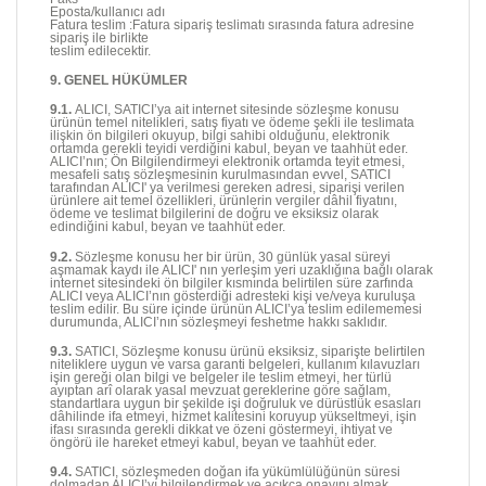
Eposta/kullanıcı adı
Fatura teslim :Fatura sipariş teslimatı sırasında fatura adresine
sipariş ile birlikte
teslim edilecektir.
9. GENEL HÜKÜMLER
9.1.
ALICI, SATICI’ya ait internet sitesinde sözleşme konusu
ürünün temel nitelikleri, satış fiyatı ve ödeme şekli ile teslimata
ilişkin ön bilgileri okuyup, bilgi sahibi olduğunu, elektronik
ortamda gerekli teyidi verdiğini kabul, beyan ve taahhüt eder.
ALICI’nın; Ön Bilgilendirmeyi elektronik ortamda teyit etmesi,
mesafeli satış sözleşmesinin kurulmasından evvel, SATICI
tarafından ALICI' ya verilmesi gereken adresi, siparişi verilen
ürünlere ait temel özellikleri, ürünlerin vergiler dâhil fiyatını,
ödeme ve teslimat bilgilerini de doğru ve eksiksiz olarak
edindiğini kabul, beyan ve taahhüt eder.
9.2.
Sözleşme konusu her bir ürün, 30 günlük yasal süreyi
aşmamak kaydı ile ALICI' nın yerleşim yeri uzaklığına bağlı olarak
internet sitesindeki ön bilgiler kısmında belirtilen süre zarfında
ALICI veya ALICI’nın gösterdiği adresteki kişi ve/veya kuruluşa
teslim edilir. Bu süre içinde ürünün ALICI’ya teslim edilememesi
durumunda, ALICI’nın sözleşmeyi feshetme hakkı saklıdır.
9.3.
SATICI, Sözleşme konusu ürünü eksiksiz, siparişte belirtilen
niteliklere uygun ve varsa garanti belgeleri, kullanım kılavuzları
işin gereği olan bilgi ve belgeler ile teslim etmeyi, her türlü
ayıptan arî olarak yasal mevzuat gereklerine göre sağlam,
standartlara uygun bir şekilde işi doğruluk ve dürüstlük esasları
dâhilinde ifa etmeyi, hizmet kalitesini koruyup yükseltmeyi, işin
ifası sırasında gerekli dikkat ve özeni göstermeyi, ihtiyat ve
öngörü ile hareket etmeyi kabul, beyan ve taahhüt eder.
9.4.
SATICI, sözleşmeden doğan ifa yükümlülüğünün süresi
dolmadan ALICI’yı bilgilendirmek ve açıkça onayını almak