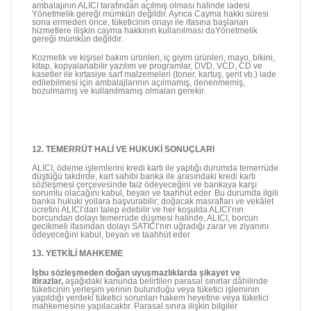
ambalajının ALICI tarafından açılmış olması halinde iadesi
Yönetmelik gereği mümkün değildir. Ayrıca Cayma hakkı süresi
sona ermeden önce, tüketicinin onayı ile ifasına başlanan
hizmetlere ilişkin cayma hakkının kullanılması daYönetmelik
gereği mümkün değildir.
Kozmetik ve kişisel bakım ürünleri, iç giyim ürünleri, mayo, bikini,
kitap, kopyalanabilir yazılım ve programlar, DVD, VCD, CD ve
kasetler ile kırtasiye sarf malzemeleri (toner, kartuş, şerit vb.) iade
edilebilmesi için ambalajlarının açılmamış, denenmemiş,
bozulmamış ve kullanılmamış olmaları gerekir.
12. TEMERRÜT HALİ VE HUKUKİ SONUÇLARI
ALICI, ödeme işlemlerini kredi kartı ile yaptığı durumda temerrüde
düştüğü takdirde, kart sahibi banka ile arasındaki kredi kartı
sözleşmesi çerçevesinde faiz ödeyeceğini ve bankaya karşı
sorumlu olacağını kabul, beyan ve taahhüt eder. Bu durumda ilgili
banka hukuki yollara başvurabilir; doğacak masrafları ve vekâlet
ücretini ALICI’dan talep edebilir ve her koşulda ALICI’nın
borcundan dolayı temerrüde düşmesi halinde, ALICI, borcun
gecikmeli ifasından dolayı SATICI’nın uğradığı zarar ve ziyanını
ödeyeceğini kabul, beyan ve taahhüt eder
13. YETKİLİ MAHKEME
İşbu sözleşmeden doğan uyuşmazlıklarda şikayet ve
itirazlar,
aşağıdaki kanunda belirtilen parasal sınırlar dâhilinde
tüketicinin yerleşim yerinin bulunduğu veya tüketici işleminin
yapıldığı yerdeki tüketici sorunları hakem heyetine veya tüketici
mahkemesine yapılacaktır. Parasal sınıra ilişkin bilgiler