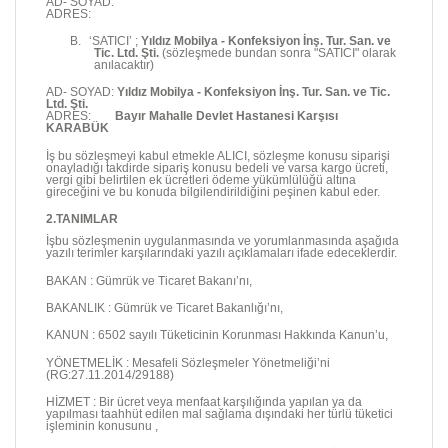
AD- SOYAD:
ADRES:
B.
‘SATICI’ ;
Yıldız Mobilya - Konfeksiyon İnş. Tur. San. ve
Tic. Ltd. Şti.
(sözleşmede bundan sonra "SATICI" olarak
anılacaktır)
AD- SOYAD:
Yıldız Mobilya - Konfeksiyon İnş. Tur. San. ve Tic.
Ltd. Şti.
ADRES:
Bayır Mahalle Devlet Hastanesi Karşısı
KARABÜK
İş bu sözleşmeyi kabul etmekle ALICI, sözleşme konusu siparişi
onayladığı takdirde sipariş konusu bedeli ve varsa kargo ücreti,
vergi gibi belirtilen ek ücretleri ödeme yükümlülüğü altına
gireceğini ve bu konuda bilgilendirildiğini peşinen kabul eder.
2.TANIMLAR
İşbu sözleşmenin uygulanmasında ve yorumlanmasında aşağıda
yazılı terimler karşılarındaki yazılı açıklamaları ifade edeceklerdir.
BAKAN : Gümrük ve Ticaret Bakanı’nı,
BAKANLIK : Gümrük ve Ticaret Bakanlığı’nı,
KANUN : 6502 sayılı Tüketicinin Korunması Hakkında Kanun’u,
YÖNETMELİK : Mesafeli Sözleşmeler Yönetmeliği’ni
(RG:27.11.2014/29188)
HİZMET : Bir ücret veya menfaat karşılığında yapılan ya da
yapılması taahhüt edilen mal sağlama dışındaki her türlü tüketici
işleminin konusunu ,