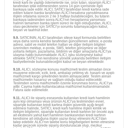
kredi kartı ile yaptığı ödemelerde ise, ürün tutarı, siparişin ALICI
tarafından iptal edilmesinden sonra 14 gün içerisinde ilgili
bankaya iade edilir. ALICI, SATICI tarafından kredi kartına iade
edilen tutarın banka tarafından ALICI hesabına yansıtılmasına
ilişkin ortalama sürecin 2 ile 3 haftayı bulabileceğini, bu tutarın
bankaya iadesinden sonra ALICI’nın hesaplarına yansıması
halinin tamamen banka işlem süreci ile ilgili olduğundan, ALICI,
olası gecikmeler için SATICI’yı sorumlu tutamayacağını kabul,
beyan ve taahhüt eder.
9.9.
SATICININ, ALICI tarafından siteye kayıt formunda belirtilen
veya daha sonra kendisi tarafından güncellenen adresi, e-posta
adresi, sabit ve mobil telefon hatları ve diğer iletişim bilgileri
üzerinden mektup, e-posta, SMS, telefon görüşmesi ve diğer
yollarla iletişim, pazarlama, bildirim ve diğer amaçlarla ALICI’ya
ulaşma hakkı bulunmaktadır. ALICI, işbu sözleşmeyi kabul
etmekle SATICI’nın kendisine yönelik yukarıda belirtilen iletişim
faaliyetlerinde bulunabileceğini kabul ve beyan etmektedir.
9.10.
ALICI, sözleşme konusu mal/hizmeti teslim almadan önce
muayene edecek; ezik, kırık, ambalajı yırtılmış vb. hasarlı ve ayıplı
mal/hizmeti kargo şirketinden teslim almayacaktır. Teslim alınan
mal/hizmetin hasarsız ve sağlam olduğu kabul edilecektir.
Teslimden sonra mal/hizmetin özenle korunması borcu, ALICI’ya
aittir. Cayma hakkı kullanılacaksa mal/hizmet kullanılmamalıdır.
Fatura iade edilmelidir.
9.11.
ALICI ile sipariş esnasında kullanılan kredi kartı hamilinin
aynı kişi olmaması veya ürünün ALICI’ya tesliminden evvel,
siparişte kullanılan kredi kartına ilişkin güvenlik açığı tespit
edilmesi halinde, SATICI, kredi kartı hamiline ilişkin kimlik ve
iletişim bilgilerini, siparişte kullanılan kredi kartının bir önceki aya
ait ekstresini yahut kart hamilinin bankasından kredi kartının
kendisine ait olduğuna ilişkin yazıyı ibraz etmesini ALICI’dan
talep edebilir. ALICI’nın talebe konu bilgi/belgeleri temin etmesine
kadar geçecek sürede sipariş dondurulacak olup, mezkur