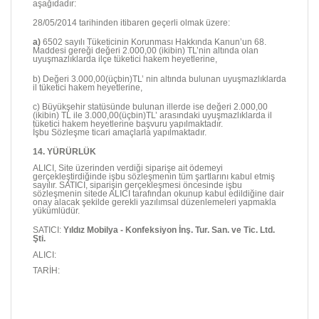
aşağıdadır:
28/05/2014 tarihinden itibaren geçerli olmak üzere:
a)
6502 sayılı Tüketicinin Korunması Hakkında Kanun’un 68.
Maddesi gereği değeri 2.000,00 (ikibin) TL’nin altında olan
uyuşmazlıklarda ilçe tüketici hakem heyetlerine,
b) Değeri 3.000,00(üçbin)TL’ nin altında bulunan uyuşmazlıklarda
il tüketici hakem heyetlerine,
c) Büyükşehir statüsünde bulunan illerde ise değeri 2.000,00
(ikibin) TL ile 3.000,00(üçbin)TL’ arasındaki uyuşmazlıklarda il
tüketici hakem heyetlerine başvuru yapılmaktadır.
İşbu Sözleşme ticari amaçlarla yapılmaktadır.
14. YÜRÜRLÜK
ALICI, Site üzerinden verdiği siparişe ait ödemeyi
gerçekleştirdiğinde işbu sözleşmenin tüm şartlarını kabul etmiş
sayılır. SATICI, siparişin gerçekleşmesi öncesinde işbu
sözleşmenin sitede ALICI tarafından okunup kabul edildiğine dair
onay alacak şekilde gerekli yazılımsal düzenlemeleri yapmakla
yükümlüdür.
SATICI:
Yıldız Mobilya - Konfeksiyon İnş. Tur. San. ve Tic. Ltd.
Şti.
ALICI:
TARİH: