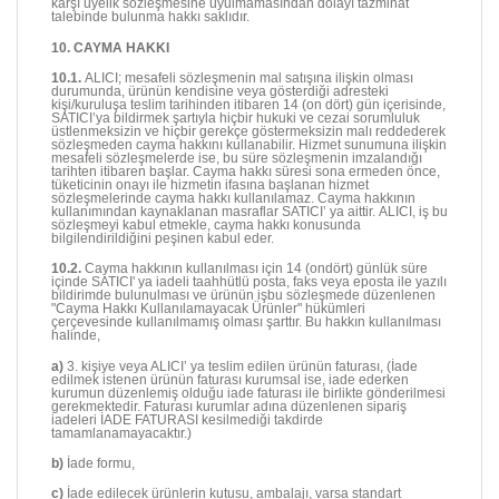
karşı üyelik sözleşmesine uyulmamasından dolayı tazminat
talebinde bulunma hakkı saklıdır.
10. CAYMA HAKKI
10.1.
ALICI; mesafeli sözleşmenin mal satışına ilişkin olması
durumunda, ürünün kendisine veya gösterdiği adresteki
kişi/kuruluşa teslim tarihinden itibaren 14 (on dört) gün içerisinde,
SATICI’ya bildirmek şartıyla hiçbir hukuki ve cezai sorumluluk
üstlenmeksizin ve hiçbir gerekçe göstermeksizin malı reddederek
sözleşmeden cayma hakkını kullanabilir. Hizmet sunumuna ilişkin
mesafeli sözleşmelerde ise, bu süre sözleşmenin imzalandığı
tarihten itibaren başlar. Cayma hakkı süresi sona ermeden önce,
tüketicinin onayı ile hizmetin ifasına başlanan hizmet
sözleşmelerinde cayma hakkı kullanılamaz. Cayma hakkının
kullanımından kaynaklanan masraflar SATICI’ ya aittir. ALICI, iş bu
sözleşmeyi kabul etmekle, cayma hakkı konusunda
bilgilendirildiğini peşinen kabul eder.
10.2.
Cayma hakkının kullanılması için 14 (ondört) günlük süre
içinde SATICI' ya iadeli taahhütlü posta, faks veya eposta ile yazılı
bildirimde bulunulması ve ürünün işbu sözleşmede düzenlenen
"Cayma Hakkı Kullanılamayacak Ürünler" hükümleri
çerçevesinde kullanılmamış olması şarttır. Bu hakkın kullanılması
halinde,
a)
3. kişiye veya ALICI’ ya teslim edilen ürünün faturası, (İade
edilmek istenen ürünün faturası kurumsal ise, iade ederken
kurumun düzenlemiş olduğu iade faturası ile birlikte gönderilmesi
gerekmektedir. Faturası kurumlar adına düzenlenen sipariş
iadeleri İADE FATURASI kesilmediği takdirde
tamamlanamayacaktır.)
b)
İade formu,
c)
İade edilecek ürünlerin kutusu, ambalajı, varsa standart