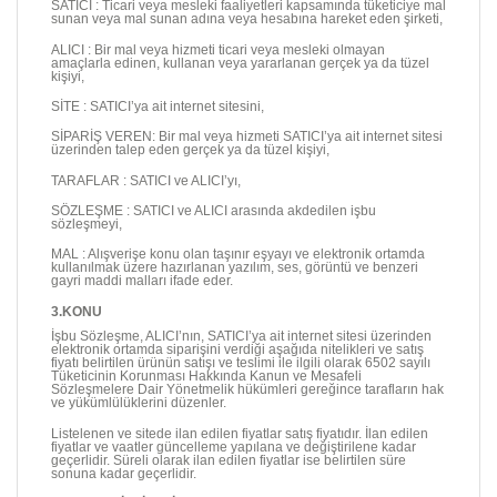
SATICI : Ticari veya mesleki faaliyetleri kapsamında tüketiciye mal
sunan veya mal sunan adına veya hesabına hareket eden şirketi,
ALICI : Bir mal veya hizmeti ticari veya mesleki olmayan
amaçlarla edinen, kullanan veya yararlanan gerçek ya da tüzel
kişiyi,
SİTE : SATICI’ya ait internet sitesini,
SİPARİŞ VEREN: Bir mal veya hizmeti SATICI’ya ait internet sitesi
üzerinden talep eden gerçek ya da tüzel kişiyi,
TARAFLAR : SATICI ve ALICI’yı,
SÖZLEŞME : SATICI ve ALICI arasında akdedilen işbu
sözleşmeyi,
MAL : Alışverişe konu olan taşınır eşyayı ve elektronik ortamda
kullanılmak üzere hazırlanan yazılım, ses, görüntü ve benzeri
gayri maddi malları ifade eder.
3.KONU
İşbu Sözleşme, ALICI’nın, SATICI’ya ait internet sitesi üzerinden
elektronik ortamda siparişini verdiği aşağıda nitelikleri ve satış
fiyatı belirtilen ürünün satışı ve teslimi ile ilgili olarak 6502 sayılı
Tüketicinin Korunması Hakkında Kanun ve Mesafeli
Sözleşmelere Dair Yönetmelik hükümleri gereğince tarafların hak
ve yükümlülüklerini düzenler.
Listelenen ve sitede ilan edilen fiyatlar satış fiyatıdır. İlan edilen
fiyatlar ve vaatler güncelleme yapılana ve değiştirilene kadar
geçerlidir. Süreli olarak ilan edilen fiyatlar ise belirtilen süre
sonuna kadar geçerlidir.