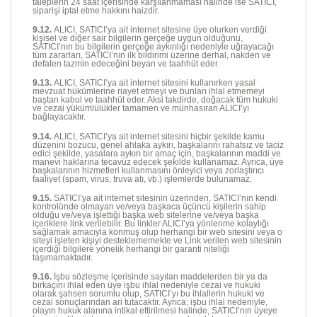
taleplerin 24 saat içerisinde karşılanmaması halinde ise SATICI,
siparişi iptal etme hakkını haizdir.
9.12.
ALICI, SATICI’ya ait internet sitesine üye olurken verdiği
kişisel ve diğer sair bilgilerin gerçeğe uygun olduğunu,
SATICI’nın bu bilgilerin gerçeğe aykırılığı nedeniyle uğrayacağı
tüm zararları, SATICI’nın ilk bildirimi üzerine derhal, nakden ve
defaten tazmin edeceğini beyan ve taahhüt eder.
9.13.
ALICI, SATICI’ya ait internet sitesini kullanırken yasal
mevzuat hükümlerine riayet etmeyi ve bunları ihlal etmemeyi
baştan kabul ve taahhüt eder. Aksi takdirde, doğacak tüm hukuki
ve cezai yükümlülükler tamamen ve münhasıran ALICI’yı
bağlayacaktır.
9.14.
ALICI, SATICI’ya ait internet sitesini hiçbir şekilde kamu
düzenini bozucu, genel ahlaka aykırı, başkalarını rahatsız ve taciz
edici şekilde, yasalara aykırı bir amaç için, başkalarının maddi ve
manevi haklarına tecavüz edecek şekilde kullanamaz. Ayrıca, üye
başkalarının hizmetleri kullanmasını önleyici veya zorlaştırıcı
faaliyet (spam, virus, truva atı, vb.) işlemlerde bulunamaz.
9.15.
SATICI’ya ait internet sitesinin üzerinden, SATICI’nın kendi
kontrolünde olmayan ve/veya başkaca üçüncü kişilerin sahip
olduğu ve/veya işlettiği başka web sitelerine ve/veya başka
içeriklere link verilebilir. Bu linkler ALICI’ya yönlenme kolaylığı
sağlamak amacıyla konmuş olup herhangi bir web sitesini veya o
siteyi işleten kişiyi desteklememekte ve Link verilen web sitesinin
içerdiği bilgilere yönelik herhangi bir garanti niteliği
taşımamaktadır.
9.16.
İşbu sözleşme içerisinde sayılan maddelerden bir ya da
birkaçını ihlal eden üye işbu ihlal nedeniyle cezai ve hukuki
olarak şahsen sorumlu olup, SATICI’yı bu ihlallerin hukuki ve
cezai sonuçlarından ari tutacaktır. Ayrıca; işbu ihlal nedeniyle,
olayın hukuk alanına intikal ettirilmesi halinde, SATICI’nın üyeye