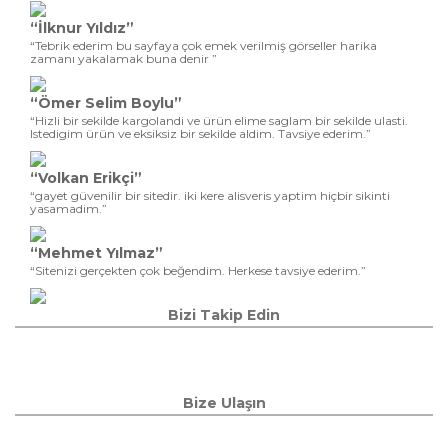
“İlknur Yıldız”
“Tebrik ederim bu sayfaya çok emek verilmiş görseller harika
zamanı yakalamak buna denir ”
“Ömer Selim Boylu”
“Hizli bir sekilde kargolandi ve ürün elime saglam bir sekilde ulasti.
Istedigim ürün ve eksiksiz bir sekilde aldim. Tavsiye ederim.”
“Volkan Erikçi”
“gayet güvenilir bir sitedir. iki kere alisveris yaptim hiçbir sikinti
yasamadim.”
“Mehmet Yılmaz”
“Sitenizi gerçekten çok beğendim. Herkese tavsiye ederim.”
Bizi Takip Edin
Bize Ulaşın