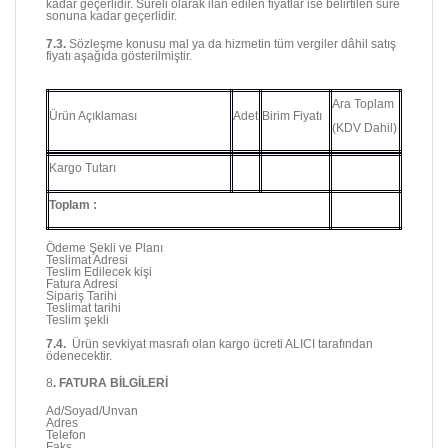
kadar geçerlidir. Süreli olarak ilan edilen fiyatlar ise belirtilen süre
sonuna kadar geçerlidir.
7.3.
Sözleşme konusu mal ya da hizmetin tüm vergiler dâhil satış
fiyatı aşağıda gösterilmiştir.
Ara Toplam
Ürün Açıklaması
Adet
Birim Fiyatı
(KDV Dahil)
Kargo Tutarı
Toplam :
Ödeme Şekli ve Planı
Teslimat Adresi
Teslim Edilecek kişi
Fatura Adresi
Sipariş Tarihi
Teslimat tarihi
Teslim şekli
7.4.
Ürün sevkiyat masrafı olan kargo ücreti ALICI tarafından
ödenecektir.
8
. FATURA BİLGİLERİ
Ad/Soyad/Unvan
Adres
Telefon
Faks