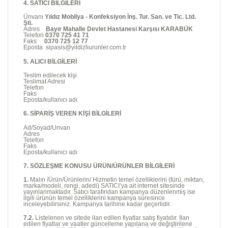
4. SATICI BİLGİLERİ
Ünvanı
Yıldız Mobilya - Konfeksiyon İnş. Tur. San. ve Tic. Ltd.
Şti.
Adres
Bayır Mahalle Devlet Hastanesi Karşısı KARABÜK
Telefon
0370 725 41 71
Faks
0370 725 12 77
Eposta sipasis@yildizliurunler.com.tr
5. ALICI BİLGİLERİ
Teslim edilecek kişi
Teslimat Adresi
Telefon
Faks
Eposta/kullanıcı adı
6. SİPARİŞ VEREN KİŞİ BİLGİLERİ
Ad/Soyad/Unvan
Adres
Telefon
Faks
Eposta/kullanıcı adı
7. SÖZLEŞME KONUSU ÜRÜN/ÜRÜNLER BİLGİLERİ
1.
Malın /Ürün/Ürünlerin/ Hizmetin temel özelliklerini (türü, miktarı,
marka/modeli, rengi, adedi) SATICI’ya ait internet sitesinde
yayınlanmaktadır. Satıcı tarafından kampanya düzenlenmiş ise
ilgili ürünün temel özelliklerini kampanya süresince
inceleyebilirsiniz. Kampanya tarihine kadar geçerlidir.
7.2.
Listelenen ve sitede ilan edilen fiyatlar satış fiyatıdır. İlan
edilen fiyatlar ve vaatler güncelleme yapılana ve değiştirilene