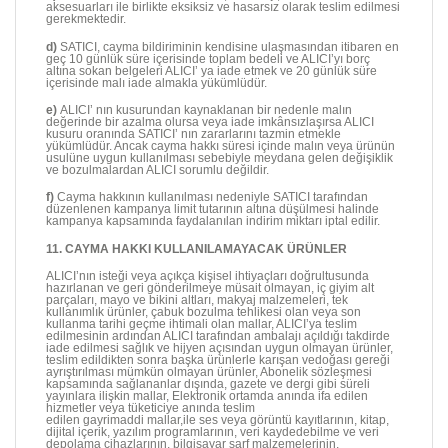
aksesuarları ile birlikte eksiksiz ve hasarsız olarak teslim edilmesi
gerekmektedir.
d)
SATICI, cayma bildiriminin kendisine ulaşmasından itibaren en
geç 10 günlük süre içerisinde toplam bedeli ve ALICI’yı borç
altına sokan belgeleri ALICI’ ya iade etmek ve 20 günlük süre
içerisinde malı iade almakla yükümlüdür.
e)
ALICI’ nın kusurundan kaynaklanan bir nedenle malın
değerinde bir azalma olursa veya iade imkânsızlaşırsa ALICI
kusuru oranında SATICI’ nın zararlarını tazmin etmekle
yükümlüdür. Ancak cayma hakkı süresi içinde malın veya ürünün
usulüne uygun kullanılması sebebiyle meydana gelen değişiklik
ve bozulmalardan ALICI sorumlu değildir.
f)
Cayma hakkının kullanılması nedeniyle SATICI tarafından
düzenlenen kampanya limit tutarının altına düşülmesi halinde
kampanya kapsamında faydalanılan indirim miktarı iptal edilir.
11. CAYMA HAKKI KULLANILAMAYACAK ÜRÜNLER
ALICI’nın isteği veya açıkça kişisel ihtiyaçları doğrultusunda
hazırlanan ve geri gönderilmeye müsait olmayan, iç giyim alt
parçaları, mayo ve bikini altları, makyaj malzemeleri, tek
kullanımlık ürünler, çabuk bozulma tehlikesi olan veya son
kullanma tarihi geçme ihtimali olan mallar, ALICI’ya teslim
edilmesinin ardından ALICI tarafından ambalajı açıldığı takdirde
iade edilmesi sağlık ve hijyen açısından uygun olmayan ürünler,
teslim edildikten sonra başka ürünlerle karışan vedoğası gereği
ayrıştırılması mümkün olmayan ürünler, Abonelik sözleşmesi
kapsamında sağlananlar dışında, gazete ve dergi gibi süreli
yayınlara ilişkin mallar, Elektronik ortamda anında ifa edilen
hizmetler veya tüketiciye anında teslim
edilen gayrimaddi mallar,ile ses veya görüntü kayıtlarının, kitap,
dijital içerik, yazılım programlarının, veri kaydedebilme ve veri
depolama cihazlarının, bilgisayar sarf malzemelerinin,