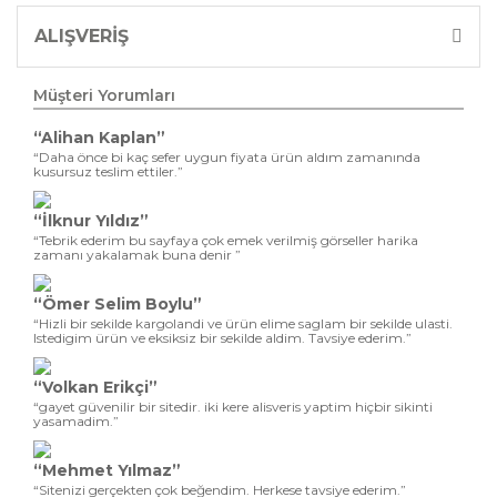
ALIŞVERİŞ
Müşteri Yorumları
“Alihan Kaplan”
“Daha önce bi kaç sefer uygun fiyata ürün aldım zamanında
kusursuz teslim ettiler.”
“İlknur Yıldız”
“Tebrik ederim bu sayfaya çok emek verilmiş görseller harika
zamanı yakalamak buna denir ”
“Ömer Selim Boylu”
“Hizli bir sekilde kargolandi ve ürün elime saglam bir sekilde ulasti.
Istedigim ürün ve eksiksiz bir sekilde aldim. Tavsiye ederim.”
“Volkan Erikçi”
“gayet güvenilir bir sitedir. iki kere alisveris yaptim hiçbir sikinti
yasamadim.”
“Mehmet Yılmaz”
“Sitenizi gerçekten çok beğendim. Herkese tavsiye ederim.”