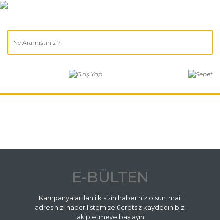
E-BÜLTEN
Kampanyalardan ilk sizin haberiniz olsun, mail
adresinizi haber listemize ücretsiz kaydedin bizi
takip etmeye başlayın.