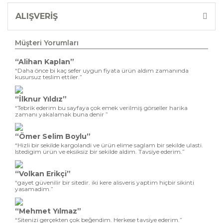
ALIŞVERİŞ
Müşteri Yorumları
“Alihan Kaplan”
“Daha önce bi kaç sefer uygun fiyata ürün aldım zamanında
kusursuz teslim ettiler.”
“İlknur Yıldız”
“Tebrik ederim bu sayfaya çok emek verilmiş görseller harika
zamanı yakalamak buna denir ”
“Ömer Selim Boylu”
“Hizli bir sekilde kargolandi ve ürün elime saglam bir sekilde ulasti.
Istedigim ürün ve eksiksiz bir sekilde aldim. Tavsiye ederim.”
“Volkan Erikçi”
“gayet güvenilir bir sitedir. iki kere alisveris yaptim hiçbir sikinti
yasamadim.”
“Mehmet Yılmaz”
“Sitenizi gerçekten çok beğendim. Herkese tavsiye ederim.”