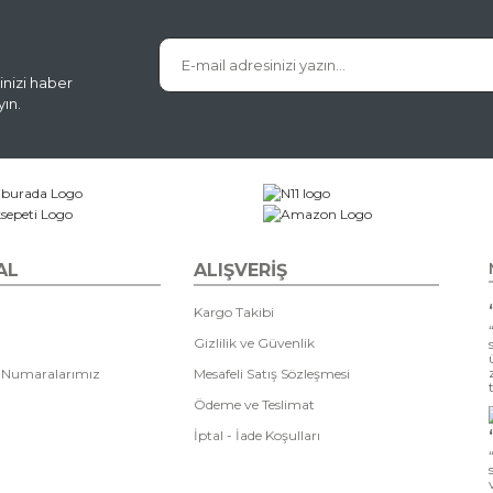
inizi haber
ın.
AL
ALIŞVERİŞ
Kargo Takibi
Gizlilik ve Güvenlik
 Numaralarımız
Mesafeli Satış Sözleşmesi
Ödeme ve Teslimat
İptal - İade Koşulları