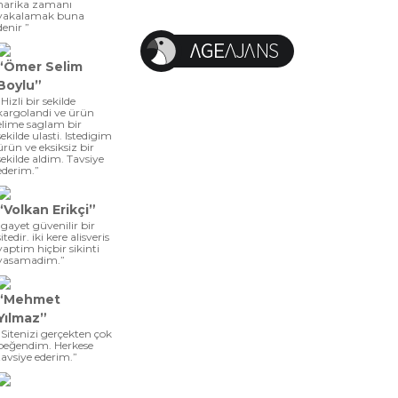
harika zamanı
yakalamak buna
denir ”
“Ömer Selim
Boylu”
“Hizli bir sekilde
kargolandi ve ürün
elime saglam bir
sekilde ulasti. Istedigim
ürün ve eksiksiz bir
sekilde aldim. Tavsiye
ederim.”
“Volkan Erikçi”
“gayet güvenilir bir
sitedir. iki kere alisveris
yaptim hiçbir sikinti
yasamadim.”
“Mehmet
Yılmaz”
“Sitenizi gerçekten çok
beğendim. Herkese
tavsiye ederim.”