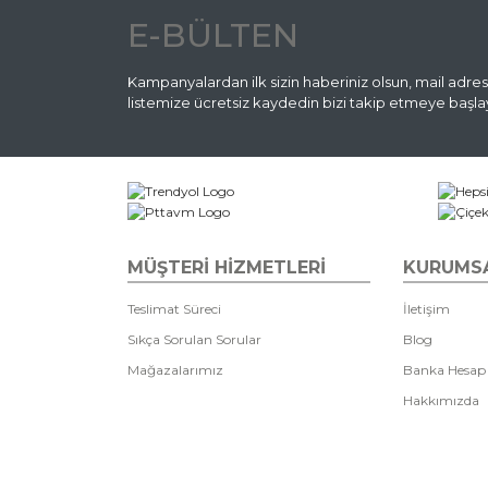
E-BÜLTEN
Kampanyalardan ilk sizin haberiniz olsun, mail adres
listemize ücretsiz kaydedin bizi takip etmeye başlay
MÜŞTERİ HİZMETLERİ
KURUMS
Teslimat Süreci
İletişim
Sıkça Sorulan Sorular
Blog
Mağazalarımız
Banka Hesap
Hakkımızda