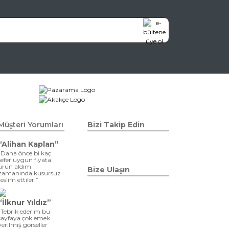
Müşteri Yorumları
Bizi Takip Edin
“Alihan Kaplan”
“Daha önce bi kaç
sefer uygun fiyata
ürün aldım
Bize Ulaşın
zamanında kusursuz
teslim ettiler.”
“İlknur Yıldız”
“Tebrik ederim bu
sayfaya çok emek
verilmiş görseller