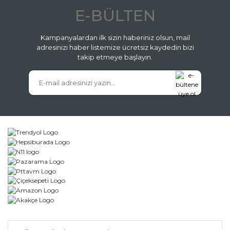
E-BÜLTEN
Kampanyalardan ilk sizin haberiniz olsun, mail
adresinizi haber listemize ücretsiz kaydedin bizi
takip etmeye başlayın.