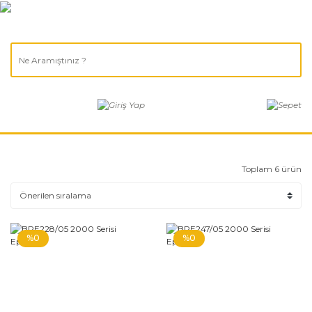
Toplam 6 ürün
%0
%0