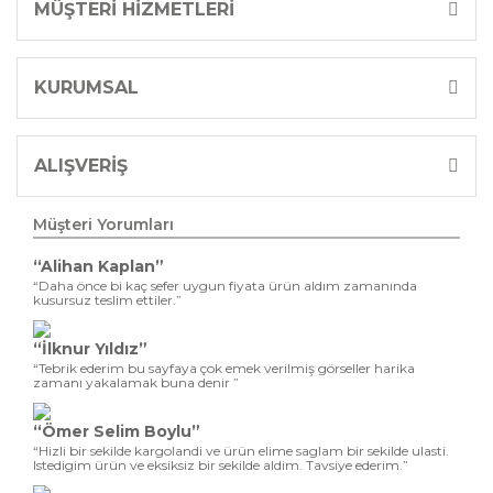
MÜŞTERİ HİZMETLERİ
KURUMSAL
ALIŞVERİŞ
Müşteri Yorumları
“Alihan Kaplan”
“Daha önce bi kaç sefer uygun fiyata ürün aldım zamanında
kusursuz teslim ettiler.”
“İlknur Yıldız”
“Tebrik ederim bu sayfaya çok emek verilmiş görseller harika
zamanı yakalamak buna denir ”
“Ömer Selim Boylu”
“Hizli bir sekilde kargolandi ve ürün elime saglam bir sekilde ulasti.
Istedigim ürün ve eksiksiz bir sekilde aldim. Tavsiye ederim.”