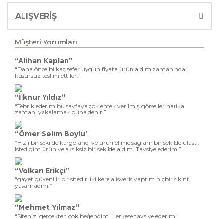
ALIŞVERİŞ
Müşteri Yorumları
“Alihan Kaplan”
“Daha önce bi kaç sefer uygun fiyata ürün aldım zamanında
kusursuz teslim ettiler.”
“İlknur Yıldız”
“Tebrik ederim bu sayfaya çok emek verilmiş görseller harika
zamanı yakalamak buna denir ”
“Ömer Selim Boylu”
“Hizli bir sekilde kargolandi ve ürün elime saglam bir sekilde ulasti.
Istedigim ürün ve eksiksiz bir sekilde aldim. Tavsiye ederim.”
“Volkan Erikçi”
“gayet güvenilir bir sitedir. iki kere alisveris yaptim hiçbir sikinti
yasamadim.”
“Mehmet Yılmaz”
“Sitenizi gerçekten çok beğendim. Herkese tavsiye ederim.”