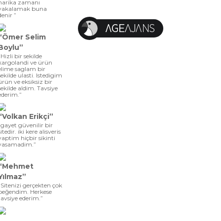
harika zamanı
yakalamak buna
denir ”
“Ömer Selim
Boylu”
“Hizli bir sekilde
kargolandi ve ürün
elime saglam bir
sekilde ulasti. Istedigim
ürün ve eksiksiz bir
sekilde aldim. Tavsiye
ederim.”
“Volkan Erikçi”
“gayet güvenilir bir
sitedir. iki kere alisveris
yaptim hiçbir sikinti
yasamadim.”
“Mehmet
Yılmaz”
“Sitenizi gerçekten çok
beğendim. Herkese
tavsiye ederim.”