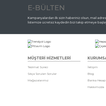
E-BÜLTEN
Kampanyalardan ilk sizin haberiniz olsun, mail adres
listemize ücretsiz kaydedin bizi takip etmeye başlay
MÜŞTERİ HİZMETLERİ
KURUMS
Teslimat Süreci
İletişim
Sıkça Sorulan Sorular
Blog
Mağazalarımız
Banka Hesap
Hakkımızda