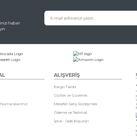
inizi haber
ın.
AL
ALIŞVERİŞ
Kargo Takibi
Gizlilik ve Güvenlik
 Numaralarımız
Mesafeli Satış Sözleşmesi
Ödeme ve Teslimat
İptal - İade Koşulları