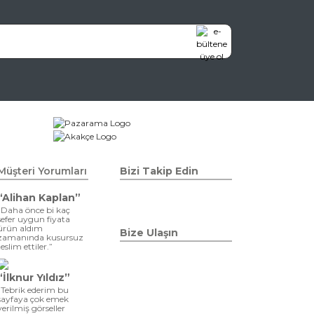
Müşteri Yorumları
Bizi Takip Edin
“Alihan Kaplan”
“Daha önce bi kaç
sefer uygun fiyata
ürün aldım
Bize Ulaşın
zamanında kusursuz
teslim ettiler.”
“İlknur Yıldız”
“Tebrik ederim bu
sayfaya çok emek
verilmiş görseller