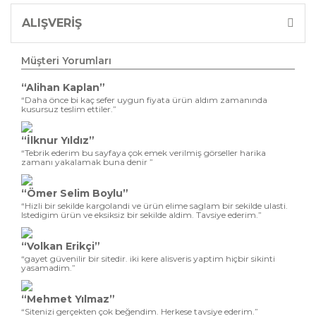
ALIŞVERİŞ
Müşteri Yorumları
“Alihan Kaplan”
“Daha önce bi kaç sefer uygun fiyata ürün aldım zamanında
kusursuz teslim ettiler.”
“İlknur Yıldız”
“Tebrik ederim bu sayfaya çok emek verilmiş görseller harika
zamanı yakalamak buna denir ”
“Ömer Selim Boylu”
“Hizli bir sekilde kargolandi ve ürün elime saglam bir sekilde ulasti.
Istedigim ürün ve eksiksiz bir sekilde aldim. Tavsiye ederim.”
“Volkan Erikçi”
“gayet güvenilir bir sitedir. iki kere alisveris yaptim hiçbir sikinti
yasamadim.”
“Mehmet Yılmaz”
“Sitenizi gerçekten çok beğendim. Herkese tavsiye ederim.”