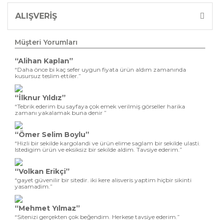
ALIŞVERİŞ
Müşteri Yorumları
“Alihan Kaplan”
“Daha önce bi kaç sefer uygun fiyata ürün aldım zamanında
kusursuz teslim ettiler.”
“İlknur Yıldız”
“Tebrik ederim bu sayfaya çok emek verilmiş görseller harika
zamanı yakalamak buna denir ”
“Ömer Selim Boylu”
“Hizli bir sekilde kargolandi ve ürün elime saglam bir sekilde ulasti.
Istedigim ürün ve eksiksiz bir sekilde aldim. Tavsiye ederim.”
“Volkan Erikçi”
“gayet güvenilir bir sitedir. iki kere alisveris yaptim hiçbir sikinti
yasamadim.”
“Mehmet Yılmaz”
“Sitenizi gerçekten çok beğendim. Herkese tavsiye ederim.”