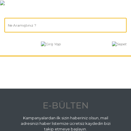
E-BÜLTEN
Kampanyalardan ilk sizin haberiniz olsun, mail
adresinizi haber listemize ücretsiz kaydedin bizi
takip etmeye başlayın.