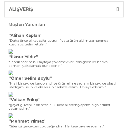
ALIŞVERİŞ
Müşteri Yorumları
“Alihan Kaplan”
“Daha önce bi kaç sefer uygun fiyata ürün aldım zamanında
kusursuz teslim ettiler.”
“İlknur Yıldız”
“Tebrik ederim bu sayfaya çok emek verilmiş görseller harika
zamanı yakalamak buna denir ”
“Ömer Selim Boylu”
“Hizli bir sekilde kargolandi ve ürün elime saglam bir sekilde ulasti.
Istedigim ürün ve eksiksiz bir sekilde aldim. Tavsiye ederim.”
“Volkan Erikçi”
“gayet güvenilir bir sitedir. iki kere alisveris yaptim hiçbir sikinti
yasamadim.”
“Mehmet Yılmaz”
“Sitenizi gerçekten çok beğendim. Herkese tavsiye ederim.”