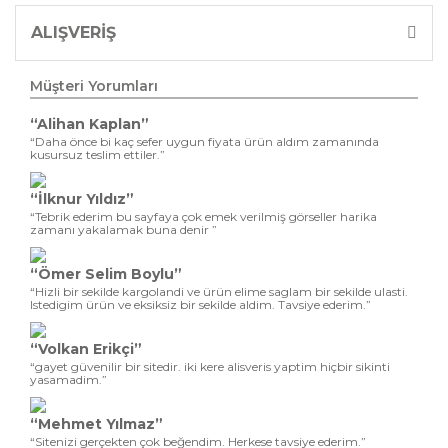
ALIŞVERİŞ
Müşteri Yorumları
“Alihan Kaplan”
“Daha önce bi kaç sefer uygun fiyata ürün aldım zamanında
kusursuz teslim ettiler.”
“İlknur Yıldız”
“Tebrik ederim bu sayfaya çok emek verilmiş görseller harika
zamanı yakalamak buna denir ”
“Ömer Selim Boylu”
“Hizli bir sekilde kargolandi ve ürün elime saglam bir sekilde ulasti.
Istedigim ürün ve eksiksiz bir sekilde aldim. Tavsiye ederim.”
“Volkan Erikçi”
“gayet güvenilir bir sitedir. iki kere alisveris yaptim hiçbir sikinti
yasamadim.”
“Mehmet Yılmaz”
“Sitenizi gerçekten çok beğendim. Herkese tavsiye ederim.”