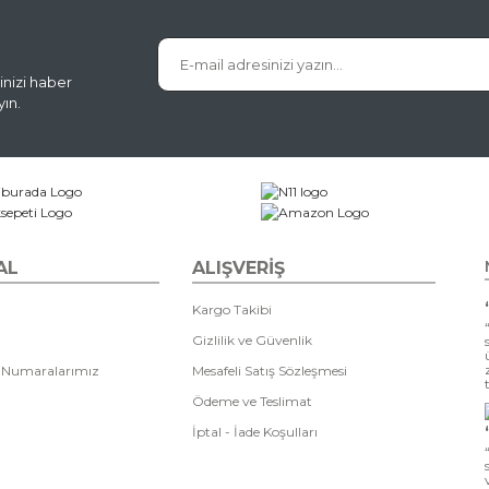
inizi haber
ın.
AL
ALIŞVERİŞ
Kargo Takibi
Gizlilik ve Güvenlik
 Numaralarımız
Mesafeli Satış Sözleşmesi
Ödeme ve Teslimat
İptal - İade Koşulları