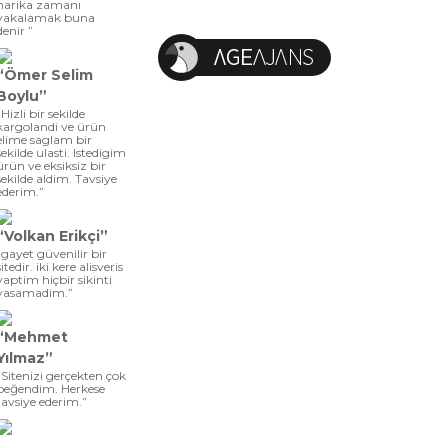
harika zamanı
yakalamak buna
denir ”
“Ömer Selim
Boylu”
“Hizli bir sekilde
kargolandi ve ürün
elime saglam bir
sekilde ulasti. Istedigim
ürün ve eksiksiz bir
sekilde aldim. Tavsiye
ederim.”
“Volkan Erikçi”
“gayet güvenilir bir
sitedir. iki kere alisveris
yaptim hiçbir sikinti
yasamadim.”
“Mehmet
Yılmaz”
“Sitenizi gerçekten çok
beğendim. Herkese
tavsiye ederim.”