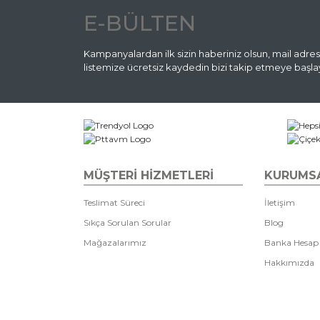
E-BÜLTEN
Kampanyalardan ilk sizin haberiniz olsun, mail adres
listemize ücretsiz kaydedin bizi takip etmeye başlay
MÜŞTERİ HİZMETLERİ
KURUMS
Teslimat Süreci
İletişim
Sıkça Sorulan Sorular
Blog
Mağazalarımız
Banka Hesap
Hakkımızda