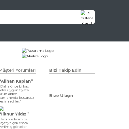
Müşteri Yorumları
Bizi Takip Edin
“Alihan Kaplan”
“Daha önce bi kaç
sefer uygun fiyata
ürün aldım
Bize Ulaşın
zamanında kusursuz
teslim ettiler.”
“İlknur Yıldız”
“Tebrik ederim bu
sayfaya çok emek
verilmiş görseller