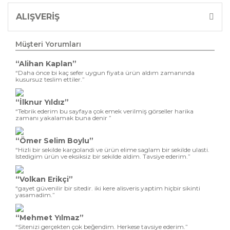
ALIŞVERİŞ
Müşteri Yorumları
“Alihan Kaplan”
“Daha önce bi kaç sefer uygun fiyata ürün aldım zamanında
kusursuz teslim ettiler.”
“İlknur Yıldız”
“Tebrik ederim bu sayfaya çok emek verilmiş görseller harika
zamanı yakalamak buna denir ”
“Ömer Selim Boylu”
“Hizli bir sekilde kargolandi ve ürün elime saglam bir sekilde ulasti.
Istedigim ürün ve eksiksiz bir sekilde aldim. Tavsiye ederim.”
“Volkan Erikçi”
“gayet güvenilir bir sitedir. iki kere alisveris yaptim hiçbir sikinti
yasamadim.”
“Mehmet Yılmaz”
“Sitenizi gerçekten çok beğendim. Herkese tavsiye ederim.”