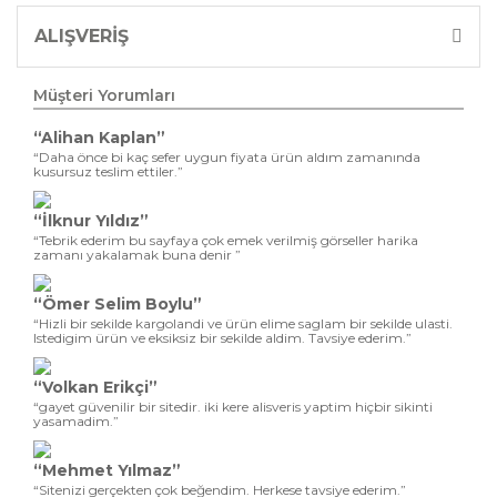
ALIŞVERİŞ
Müşteri Yorumları
“Alihan Kaplan”
“Daha önce bi kaç sefer uygun fiyata ürün aldım zamanında
kusursuz teslim ettiler.”
“İlknur Yıldız”
“Tebrik ederim bu sayfaya çok emek verilmiş görseller harika
zamanı yakalamak buna denir ”
“Ömer Selim Boylu”
“Hizli bir sekilde kargolandi ve ürün elime saglam bir sekilde ulasti.
Istedigim ürün ve eksiksiz bir sekilde aldim. Tavsiye ederim.”
“Volkan Erikçi”
“gayet güvenilir bir sitedir. iki kere alisveris yaptim hiçbir sikinti
yasamadim.”
“Mehmet Yılmaz”
“Sitenizi gerçekten çok beğendim. Herkese tavsiye ederim.”