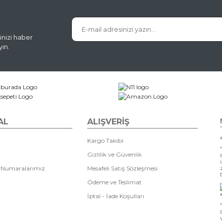
inizi haber
ın.
AL
ALIŞVERİŞ
Kargo Takibi
Gizlilik ve Güvenlik
 Numaralarımız
Mesafeli Satış Sözleşmesi
Ödeme ve Teslimat
İptal - İade Koşulları