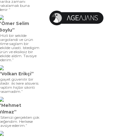
harika zamanı
yakalamak buna
denir ”
“Ömer Selim
Boylu”
“Hizli bir sekilde
kargolandi ve ürün
elime saglam bir
sekilde ulasti. Istedigim
ürün ve eksiksiz bir
sekilde aldim. Tavsiye
ederim.”
“Volkan Erikçi”
“gayet güvenilir bir
sitedir. iki kere alisveris
yaptim hiçbir sikinti
yasamadim.”
“Mehmet
Yılmaz”
“Sitenizi gerçekten çok
beğendim. Herkese
tavsiye ederim.”