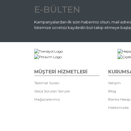
E-BÜLTEN
Kampanyalardan ilk sizin haberiniz olsun, mail adres
listemize ücretsiz kaydedin bizi takip etmeye başlay
MÜŞTERİ HİZMETLERİ
KURUMS
Teslimat Süreci
İletişim
Sıkça Sorulan Sorular
Blog
Mağazalarımız
Banka Hesap
Hakkımızda