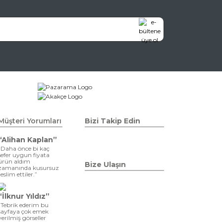
Müşteri Yorumları
Bizi Takip Edin
“Alihan Kaplan”
“Daha önce bi kaç
sefer uygun fiyata
ürün aldım
Bize Ulaşın
zamanında kusursuz
teslim ettiler.”
“İlknur Yıldız”
“Tebrik ederim bu
sayfaya çok emek
verilmiş görseller