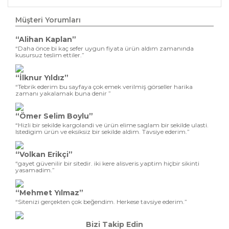
Müşteri Yorumları
“Alihan Kaplan”
“Daha önce bi kaç sefer uygun fiyata ürün aldım zamanında
kusursuz teslim ettiler.”
“İlknur Yıldız”
“Tebrik ederim bu sayfaya çok emek verilmiş görseller harika
zamanı yakalamak buna denir ”
“Ömer Selim Boylu”
“Hizli bir sekilde kargolandi ve ürün elime saglam bir sekilde ulasti.
Istedigim ürün ve eksiksiz bir sekilde aldim. Tavsiye ederim.”
“Volkan Erikçi”
“gayet güvenilir bir sitedir. iki kere alisveris yaptim hiçbir sikinti
yasamadim.”
“Mehmet Yılmaz”
“Sitenizi gerçekten çok beğendim. Herkese tavsiye ederim.”
Bizi Takip Edin