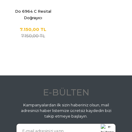
Do 6964 C Resital
Doğrayıcı
7.150,00 TL
7.150,00 TL
E-BÜLTEN
Kampanyalardan ilk sizin haberiniz olsun, mail
adresinizi haber listemize ücretsiz kaydedin bizi
takip etmeye başlayın.