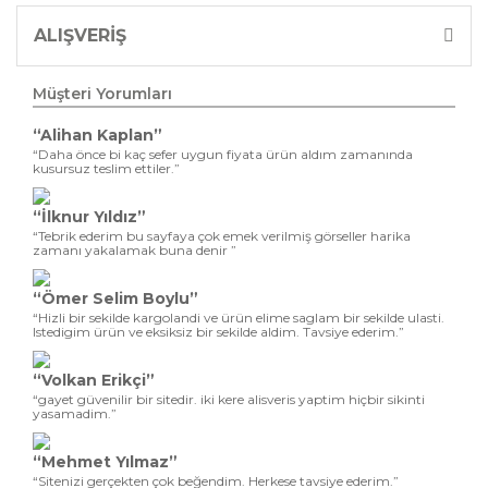
ALIŞVERİŞ
Müşteri Yorumları
“Alihan Kaplan”
“Daha önce bi kaç sefer uygun fiyata ürün aldım zamanında
kusursuz teslim ettiler.”
“İlknur Yıldız”
“Tebrik ederim bu sayfaya çok emek verilmiş görseller harika
zamanı yakalamak buna denir ”
“Ömer Selim Boylu”
“Hizli bir sekilde kargolandi ve ürün elime saglam bir sekilde ulasti.
Istedigim ürün ve eksiksiz bir sekilde aldim. Tavsiye ederim.”
“Volkan Erikçi”
“gayet güvenilir bir sitedir. iki kere alisveris yaptim hiçbir sikinti
yasamadim.”
“Mehmet Yılmaz”
“Sitenizi gerçekten çok beğendim. Herkese tavsiye ederim.”