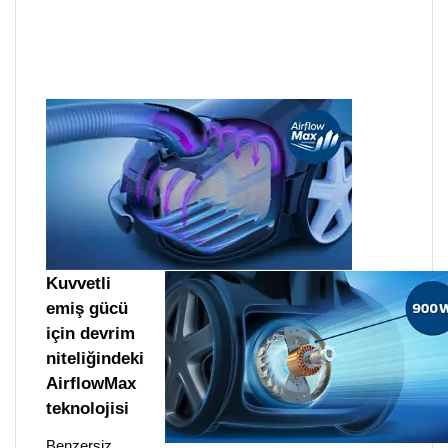
Kuvvetli
emiş gücü
için devrim
niteliğindeki
AirflowMax
teknolojisi
Benzersiz