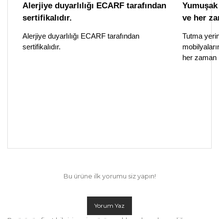
Alerjiye duyarlılığı ECARF tarafından
Yumuşak f
sertifikalıdır.
ve her za
Alerjiye duyarlılığı ECARF tarafından
Tutma yerine
sertifikalıdır.
mobilyaları
her zaman k
Bu ürüne ilk yorumu siz yapın!
Yorum Yaz