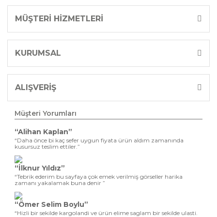
MÜŞTERİ HİZMETLERİ
KURUMSAL
ALIŞVERİŞ
Müşteri Yorumları
“Alihan Kaplan”
“Daha önce bi kaç sefer uygun fiyata ürün aldım zamanında
kusursuz teslim ettiler.”
“İlknur Yıldız”
“Tebrik ederim bu sayfaya çok emek verilmiş görseller harika
zamanı yakalamak buna denir ”
“Ömer Selim Boylu”
“Hizli bir sekilde kargolandi ve ürün elime saglam bir sekilde ulasti.