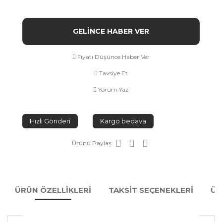
GELİNCE HABER VER
Fiyatı Düşünce Haber Ver
Tavsiye Et
Yorum Yaz
Hızlı Gönderi
Kargo bedava
Ürünü Paylaş:
ÜRÜN ÖZELLİKLERİ
TAKSİT SEÇENEKLERİ
ÜR