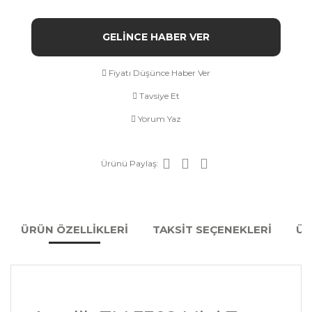
GELİNCE HABER VER
Fiyatı Düşünce Haber Ver
Tavsiye Et
Yorum Yaz
Ürünü Paylaş:
ÜRÜN ÖZELLİKLERİ
TAKSİT SEÇENEKLERİ
ÜR