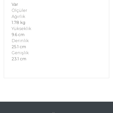
Var
Ölçüler
Ağırlık
1.78 kg
Yükseklik
9.6 cm
Derinlik
25.1 cm
Genişlik
23.1 cm
Bu ürünün fiyat bilgisi, resim, ürün açıklamalarında
ve diğer konularda yetersiz gördüğünüz noktaları
Bu ürüne ilk yorumu siz yapın!
öneri formunu kullanarak tarafımıza iletebilirsiniz.
Görüş ve önerileriniz için teşekkür ederiz.
Yorum Yaz
Ürün resmi kalitesiz, bozuk veya görüntülenemiyor.
Ürün açıklamasında eksik bilgiler bulunuyor.