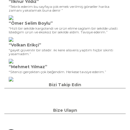
“İlknur Yıldız”
“Tebrik ederim bu sayfaya çok emek verilmiş görseller harika
zamanı yakalamak buna denir ”
“Ömer Selim Boylu”
“Hizli bir sekilde kargolandi ve ürün elime saglam bir sekilde ulasti.
Istedigim ürün ve eksiksiz bir sekilde aldim. Tavsiye ederim.”
“Volkan Erikçi”
“gayet güvenilir bir sitedir. iki kere alisveris yaptim hiçbir sikinti
yasamadim.”
“Mehmet Yılmaz”
“Sitenizi gerçekten çok beğendim. Herkese tavsiye ederim.”
Bizi Takip Edin
Bize Ulaşın