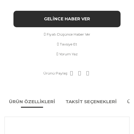
GELİNCE HABER VER
Fiyatı Düşünce Haber Ver
Tavsiye Et
Yorum Yaz
Ürünü Paylaş:
ÜRÜN ÖZELLİKLERİ
TAKSİT SEÇENEKLERİ
ÜR