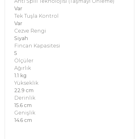
Anti Spill Teknolojisi (Taşmayı Önleme)
Var
Tek Tuşla Kontrol
Var
Cezve Rengi
Siyah
Fincan Kapasitesi
5
Ölçüler
Ağırlık
1.1 kg
Yükseklik
22.9 cm
Derinlik
15.6 cm
Genişlik
14.6 cm
Bu ürünün fiyat bilgisi, resim, ürün açıklamalarında