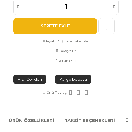
SEPETE EKLE
Fiyatı Düşünce Haber Ver
Tavsiye Et
Yorum Yaz
Hızlı Gönderi
Kargo bedava
Ürünü Paylaş:
ÜRÜN ÖZELLİKLERİ
TAKSİT SEÇENEKLERİ
ÜR