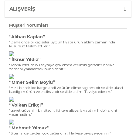
ALIŞVERİŞ
Müşteri Yorumları
“Alihan Kaplan”
“Daha önce bi kaç sefer uygun fiyata ürün aldım zamanında
kusursuz teslim ettiler.”
“İlknur Yıldız”
“Tebrik ederim bu sayfaya çok emek verilmiş görseller harika
zamanı yakalamak buna denir ”
“Ömer Selim Boylu”
“Hizli bir sekilde kargolandi ve ürün elime saglam bir sekilde ulasti.
Istedigim ürün ve eksiksiz bir sekilde aldim. Tavsiye ederim.”
“Volkan Erikçi”
“gayet güvenilir bir sitedir. iki kere alisveris yaptim hiçbir sikinti
yasamadim.”
“Mehmet Yılmaz”
“Sitenizi gerçekten çok beğendim. Herkese tavsiye ederim.”