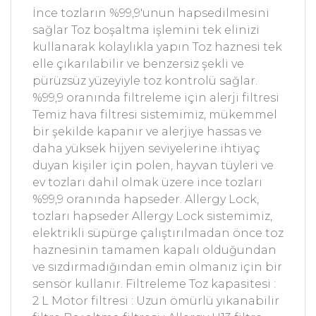
İnce tozların %99,9'unun hapsedilmesini
sağlar Toz boşaltma işlemini tek elinizi
kullanarak kolaylıkla yapın Toz haznesi tek
elle çıkarılabilir ve benzersiz şekli ve
pürüzsüz yüzeyiyle toz kontrolü sağlar.
%99,9 oranında filtreleme için alerji filtresi
Temiz hava filtresi sistemimiz, mükemmel
bir şekilde kapanır ve alerjiye hassas ve
daha yüksek hijyen seviyelerine ihtiyaç
duyan kişiler için polen, hayvan tüyleri ve
ev tozları dahil olmak üzere ince tozları
%99,9 oranında hapseder. Allergy Lock,
tozları hapseder Allergy Lock sistemimiz,
elektrikli süpürge çalıştırılmadan önce toz
haznesinin tamamen kapalı olduğundan
ve sızdırmadığından emin olmanız için bir
sensör kullanır. Filtreleme Toz kapasitesi :
2 L Motor filtresi : Uzun ömürlü yıkanabilir