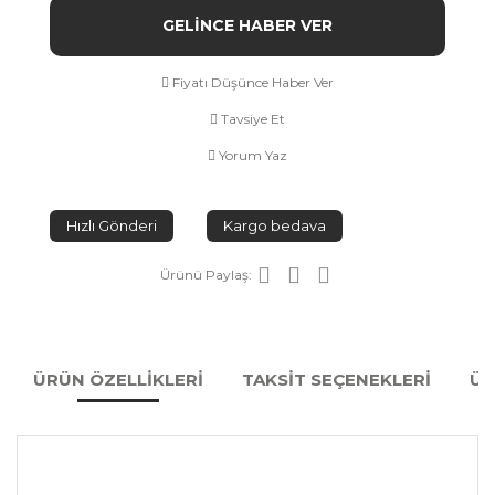
GELİNCE HABER VER
Fiyatı Düşünce Haber Ver
Tavsiye Et
Yorum Yaz
Hızlı Gönderi
Kargo bedava
Ürünü Paylaş:
ÜRÜN ÖZELLİKLERİ
TAKSİT SEÇENEKLERİ
ÜR