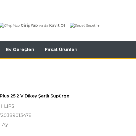
Giriş Yap
ya da
Kayıt Ol
Sepetim
Ev Gereçleri
Fırsat Ürünleri
lus 25.2 V Dikey Şarjlı Süpürge
HILIPS
720389013478
4 Ay