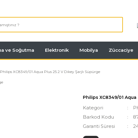
tma ve Soğutma
Elektronik
Mobilya
Züccaciye
Philips XC8349/01 Aqua Plus 25.2 V Dikey Şarjlı Süpürge
Philips XC8349/01 Aqua P
Kategori
P
Barkod Kodu
8
Garanti Süresi
2