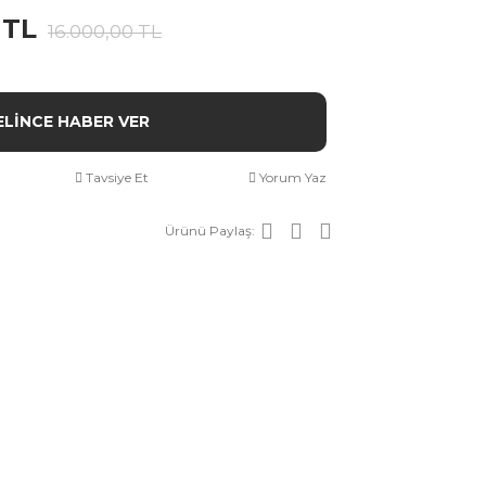
 TL
16.000,00 TL
ELİNCE HABER VER
Tavsiye Et
Yorum Yaz
Ürünü Paylaş: