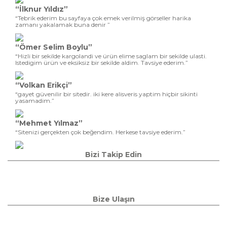
“İlknur Yıldız”
“Tebrik ederim bu sayfaya çok emek verilmiş görseller harika
zamanı yakalamak buna denir ”
“Ömer Selim Boylu”
“Hizli bir sekilde kargolandi ve ürün elime saglam bir sekilde ulasti.
Istedigim ürün ve eksiksiz bir sekilde aldim. Tavsiye ederim.”
“Volkan Erikçi”
“gayet güvenilir bir sitedir. iki kere alisveris yaptim hiçbir sikinti
yasamadim.”
“Mehmet Yılmaz”
“Sitenizi gerçekten çok beğendim. Herkese tavsiye ederim.”
Bizi Takip Edin
Bize Ulaşın