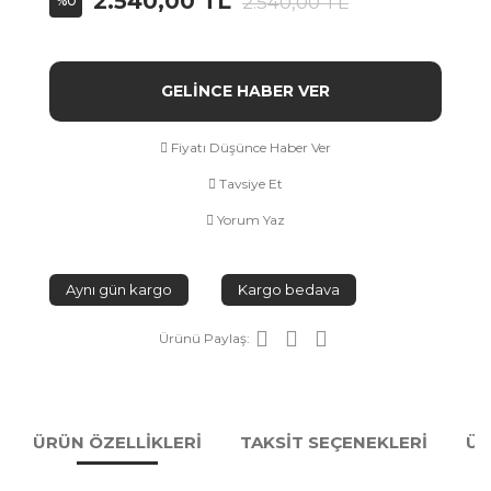
2.540,00 TL
2.540,00 TL
%0
GELİNCE HABER VER
Fiyatı Düşünce Haber Ver
Tavsiye Et
Yorum Yaz
Aynı gün kargo
Kargo bedava
Ürünü Paylaş:
ÜRÜN ÖZELLİKLERİ
TAKSİT SEÇENEKLERİ
ÜR