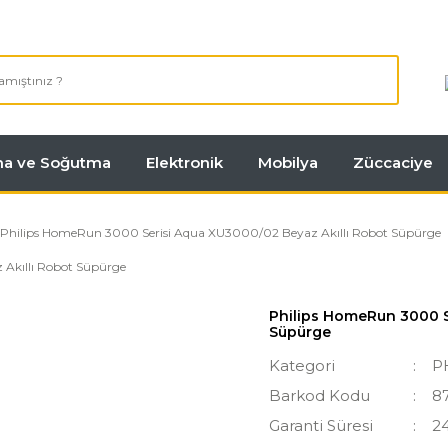
tma ve Soğutma
Elektronik
Mobilya
Züccaciye
Philips HomeRun 3000 Serisi Aqua XU3000/02 Beyaz Akıllı Robot Süpürge
Philips HomeRun 3000 S
Süpürge
Kategori
P
Barkod Kodu
8
Garanti Süresi
2