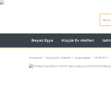
Beyaz Eşya
Küçük Ev Aletleri
Isı
Anasayfa
Küçük Ev Aletleri
Süpürgeler
PHILIPS