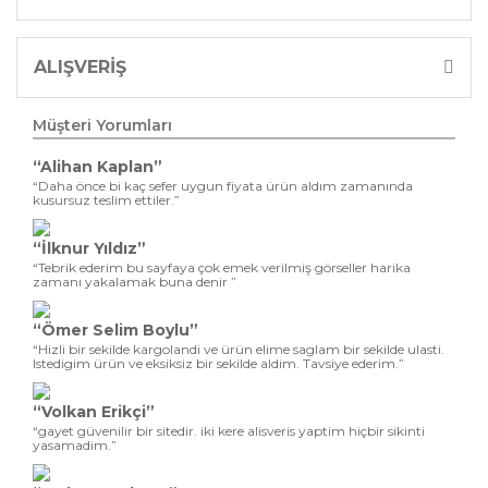
ALIŞVERİŞ
Müşteri Yorumları
“Alihan Kaplan”
“Daha önce bi kaç sefer uygun fiyata ürün aldım zamanında
kusursuz teslim ettiler.”
“İlknur Yıldız”
“Tebrik ederim bu sayfaya çok emek verilmiş görseller harika
zamanı yakalamak buna denir ”
“Ömer Selim Boylu”
“Hizli bir sekilde kargolandi ve ürün elime saglam bir sekilde ulasti.
Istedigim ürün ve eksiksiz bir sekilde aldim. Tavsiye ederim.”
“Volkan Erikçi”
“gayet güvenilir bir sitedir. iki kere alisveris yaptim hiçbir sikinti
yasamadim.”