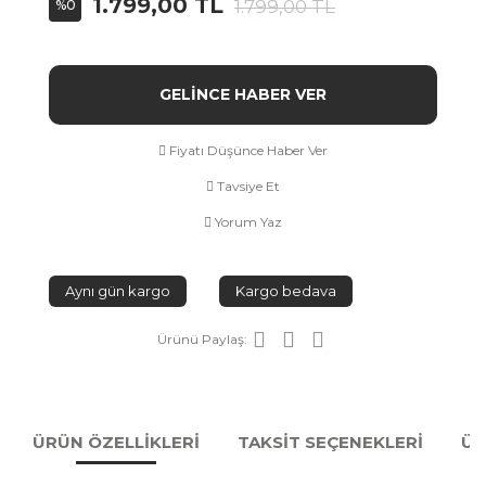
1.799,00 TL
1.799,00 TL
%0
GELİNCE HABER VER
Fiyatı Düşünce Haber Ver
Tavsiye Et
Yorum Yaz
Aynı gün kargo
Kargo bedava
Ürünü Paylaş:
ÜRÜN ÖZELLİKLERİ
TAKSİT SEÇENEKLERİ
ÜR