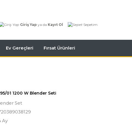
Giriş Yap
ya da
Kayıt Ol
Sepetim
Ev Gereçleri
Fırsat Ürünleri
695/01 1200 W Blender Seti
lender Set
720389038129
4 Ay