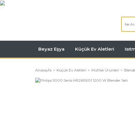
Beyaz Eşya
Küçük Ev Aletleri
Isı
Anasayfa
Küçük Ev Aletleri
Mutfak Ürünleri
Blende