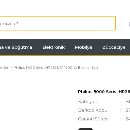
tma ve Soğutma
Elektronik
Mobilya
Züccaciye
r Set
Philips 5000 Serisi HR2695/01 1200 W Blender Seti
Philips 5000 Serisi HR2
Kategori
B
Barkod Kodu
8
Garanti Süresi
2