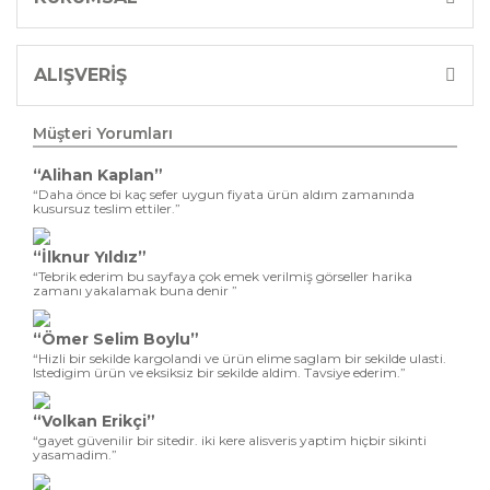
ALIŞVERİŞ
Müşteri Yorumları
“Alihan Kaplan”
“Daha önce bi kaç sefer uygun fiyata ürün aldım zamanında
kusursuz teslim ettiler.”
“İlknur Yıldız”
“Tebrik ederim bu sayfaya çok emek verilmiş görseller harika
zamanı yakalamak buna denir ”
“Ömer Selim Boylu”
“Hizli bir sekilde kargolandi ve ürün elime saglam bir sekilde ulasti.
Istedigim ürün ve eksiksiz bir sekilde aldim. Tavsiye ederim.”
“Volkan Erikçi”
“gayet güvenilir bir sitedir. iki kere alisveris yaptim hiçbir sikinti
yasamadim.”