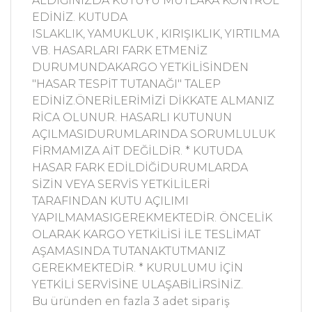
ALDIĞINIZDA KUTUYU MUTLAKA KONTROL
EDİNİZ. KUTUDA
ISLAKLIK, YAMUKLUK , KIRIŞIKLIK, YIRTILMA
VB. HASARLARI FARK ETMENİZ
DURUMUNDAKARGO YETKİLİSİNDEN
"HASAR TESPİT TUTANAĞI" TALEP
EDİNİZ.ÖNERİLERİMİZİ DİKKATE ALMANIZ
RİCA OLUNUR. HASARLI KUTUNUN
AÇILMASIDURUMLARINDA SORUMLULUK
FİRMAMIZA AİT DEĞİLDİR. * KUTUDA
HASAR FARK EDİLDİĞİDURUMLARDA
SİZİN VEYA SERVİS YETKİLİLERİ
TARAFINDAN KUTU AÇILIMI
YAPILMAMASIGEREKMEKTEDİR. ÖNCELİK
OLARAK KARGO YETKİLİSİ İLE TESLİMAT
AŞAMASINDA TUTANAKTUTMANIZ
GEREKMEKTEDİR. * KURULUMU İÇİN
YETKİLİ SERVİSİNE ULAŞABİLİRSİNİZ.
Bu üründen en fazla 3 adet sipariş