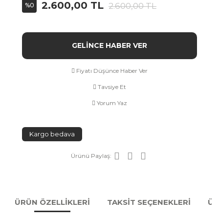
2.600,00 TL
2.600,00 TL
%0
GELİNCE HABER VER
Fiyatı Düşünce Haber Ver
Tavsiye Et
Yorum Yaz
Kargo bedava
Ürünü Paylaş:
ÜRÜN ÖZELLİKLERİ
TAKSİT SEÇENEKLERİ
ÜR