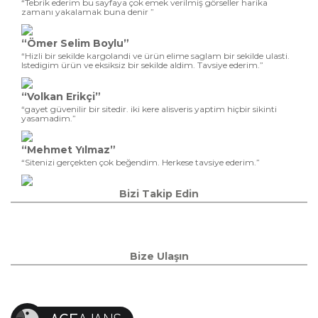
“Tebrik ederim bu sayfaya çok emek verilmiş görseller harika
zamanı yakalamak buna denir ”
“Ömer Selim Boylu”
“Hizli bir sekilde kargolandi ve ürün elime saglam bir sekilde ulasti.
Istedigim ürün ve eksiksiz bir sekilde aldim. Tavsiye ederim.”
“Volkan Erikçi”
“gayet güvenilir bir sitedir. iki kere alisveris yaptim hiçbir sikinti
yasamadim.”
“Mehmet Yılmaz”
“Sitenizi gerçekten çok beğendim. Herkese tavsiye ederim.”
Bizi Takip Edin
Bize Ulaşın