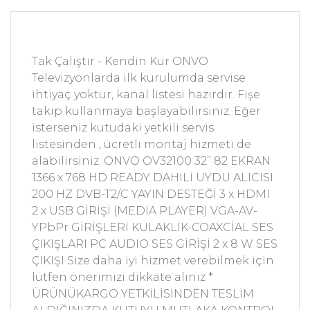
Tak Çalıştır - Kendin Kur ONVO
Televizyonlarda ilk kurulumda servise
ihtiyaç yoktur, kanal listesi hazırdır. Fişe
takıp kullanmaya başlayabilirsiniz. Eğer
isterseniz kutudaki yetkili servis
listesinden , ücretli montaj hizmeti de
alabilirsiniz. ONVO OV32100 32’’ 82 EKRAN
1366 x 768 HD READY DAHİLİ UYDU ALICISI
200 HZ DVB-T2/C YAYIN DESTEĞİ 3 x HDMI
2 x USB GİRİŞİ (MEDİA PLAYER) VGA-AV-
YPbPr GİRİŞLERİ KULAKLIK-COAXCİAL SES
ÇIKIŞLARI PC AUDIO SES GİRİŞİ 2 x 8 W SES
ÇIKIŞI Size daha iyi hizmet verebilmek için
lütfen önerimizi dikkate alınız *
ÜRÜNÜKARGO YETKİLİSİNDEN TESLİM