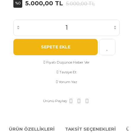
5.000,00 TL
5.000,00 TL
%0
SEPETE EKLE
Fiyatı Düşünce Haber Ver
Tavsiye Et
Yorum Yaz
Ürünü Paylaş:
ÜRÜN ÖZELLİKLERİ
TAKSİT SEÇENEKLERİ
ÜR