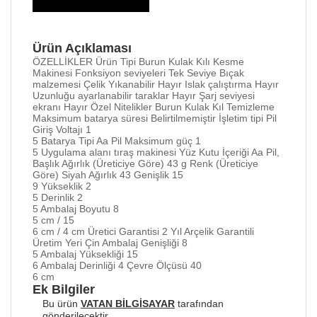
Ürün Açıklaması
ÖZELLİKLER Ürün Tipi Burun Kulak Kılı Kesme
Makinesi Fonksiyon seviyeleri Tek Seviye Bıçak
malzemesi Çelik Yıkanabilir Hayır Islak çalıştırma Hayır
Uzunluğu ayarlanabilir taraklar Hayır Şarj seviyesi
ekranı Hayır Özel Nitelikler Burun Kulak Kıl Temizleme
Maksimum batarya süresi Belirtilmemiştir İşletim tipi Pil
Giriş Voltajı 1
5 Batarya Tipi Aa Pil Maksimum güç 1
5 Uygulama alanı tıraş makinesi Yüz Kutu İçeriği Aa Pil,
Başlık Ağırlık (Üreticiye Göre) 43 g Renk (Üreticiye
Göre) Siyah Ağırlık 43 Genişlik 15
9 Yükseklik 2
5 Derinlik 2
5 Ambalaj Boyutu 8
5 cm / 15
6 cm / 4 cm Üretici Garantisi 2 Yıl Arçelik Garantili
Üretim Yeri Çin Ambalaj Genişliği 8
5 Ambalaj Yüksekliği 15
6 Ambalaj Derinliği 4 Çevre Ölçüsü 40
6 cm
Ek Bilgiler
Bu ürün
VATAN BİLGİSAYAR
tarafından
gönderilecektir.