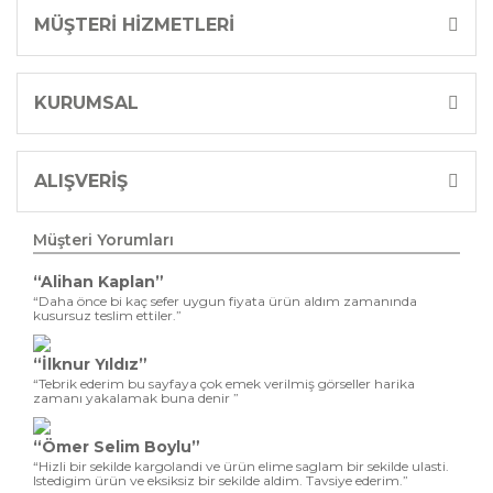
MÜŞTERİ HİZMETLERİ
KURUMSAL
ALIŞVERİŞ
Müşteri Yorumları
“Alihan Kaplan”
“Daha önce bi kaç sefer uygun fiyata ürün aldım zamanında
kusursuz teslim ettiler.”
“İlknur Yıldız”
“Tebrik ederim bu sayfaya çok emek verilmiş görseller harika
zamanı yakalamak buna denir ”
“Ömer Selim Boylu”
“Hizli bir sekilde kargolandi ve ürün elime saglam bir sekilde ulasti.
Istedigim ürün ve eksiksiz bir sekilde aldim. Tavsiye ederim.”