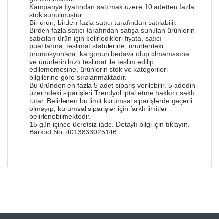
Kampanya fiyatından satılmak üzere 10 adetten fazla
stok sunulmuştur.
Bir ürün, birden fazla satıcı tarafından satılabilir.
Birden fazla satıcı tarafından satışa sunulan ürünlerin
satıcıları ürün için belirledikleri fiyata, satıcı
puanlarına, teslimat statülerine, ürünlerdeki
promosyonlara, kargonun bedava olup olmamasına
ve ürünlerin hızlı teslimat ile teslim edilip
edilememesine, ürünlerin stok ve kategorileri
bilgilerine göre sıralanmaktadır.
Bu üründen en fazla 5 adet sipariş verilebilir. 5 adedin
üzerindeki siparişleri Trendyol iptal etme hakkını saklı
tutar. Belirlenen bu limit kurumsal siparişlerde geçerli
olmayıp, kurumsal siparişler için farklı limitler
belirlenebilmektedir.
15 gün içinde ücretsiz iade. Detaylı bilgi için
tıklayın
.
Barkod No:
4013833025146
Bu ürünün fiyat bilgisi, resim, ürün açıklamalarında
ve diğer konularda yetersiz gördüğünüz noktaları
Bu ürüne ilk yorumu siz yapın!
öneri formunu kullanarak tarafımıza iletebilirsiniz.
Görüş ve önerileriniz için teşekkür ederiz.
Yorum Yaz
Ürün resmi kalitesiz, bozuk veya görüntülenemiyor.