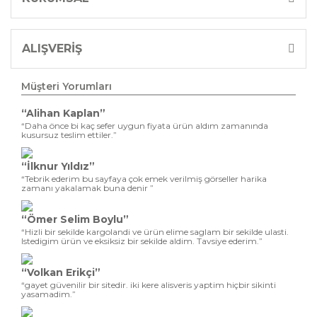
ALIŞVERİŞ
Müşteri Yorumları
“Alihan Kaplan”
“Daha önce bi kaç sefer uygun fiyata ürün aldım zamanında
kusursuz teslim ettiler.”
“İlknur Yıldız”
“Tebrik ederim bu sayfaya çok emek verilmiş görseller harika
zamanı yakalamak buna denir ”
“Ömer Selim Boylu”
“Hizli bir sekilde kargolandi ve ürün elime saglam bir sekilde ulasti.
Istedigim ürün ve eksiksiz bir sekilde aldim. Tavsiye ederim.”
“Volkan Erikçi”
“gayet güvenilir bir sitedir. iki kere alisveris yaptim hiçbir sikinti
yasamadim.”