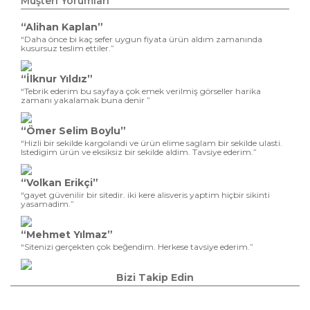
Müşteri Yorumları
“Alihan Kaplan”
“Daha önce bi kaç sefer uygun fiyata ürün aldım zamanında
kusursuz teslim ettiler.”
“İlknur Yıldız”
“Tebrik ederim bu sayfaya çok emek verilmiş görseller harika
zamanı yakalamak buna denir ”
“Ömer Selim Boylu”
“Hizli bir sekilde kargolandi ve ürün elime saglam bir sekilde ulasti.
Istedigim ürün ve eksiksiz bir sekilde aldim. Tavsiye ederim.”
“Volkan Erikçi”
“gayet güvenilir bir sitedir. iki kere alisveris yaptim hiçbir sikinti
yasamadim.”
“Mehmet Yılmaz”
“Sitenizi gerçekten çok beğendim. Herkese tavsiye ederim.”
Bizi Takip Edin