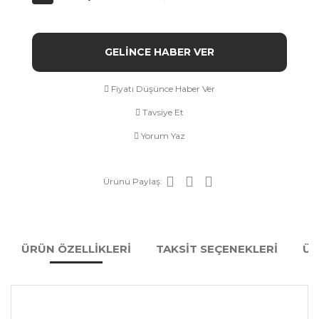
GELİNCE HABER VER
Fiyatı Düşünce Haber Ver
Tavsiye Et
Yorum Yaz
Ürünü Paylaş:
ÜRÜN ÖZELLİKLERİ
TAKSİT SEÇENEKLERİ
ÜR