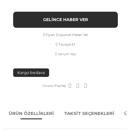
GELİNCE HABER VER
Fiyatı Düşünce Haber Ver
Tavsiye Et
Yorum Yaz
Kargo bedava
Ürünü Paylaş:
ÜRÜN ÖZELLİKLERİ
TAKSİT SEÇENEKLERİ
ÜR