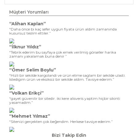
Müşteri Yorumları
“Alihan Kaplan”
“Daha önce bi kaç sefer uygun fiyata ürün aldım zamanında
kusursuz teslim ettiler.”
“İlknur Yıldız”
“Tebrik ederim bu sayfaya çok emek verilmiş görseller harika
zamanı yakalamak buna denir ”
“Ömer Selim Boylu”
“Hizli bir sekilde kargolandi ve ürün elime saglam bir sekilde ulasti.
Istedigim ürün ve eksiksiz bir sekilde aldim. Tavsiye ederim.”
“Volkan Erikçi”
“gayet güvenilir bir sitedir. iki kere alisveris yaptim hiçbir sikinti
yasamadim.”
“Mehmet Yılmaz”
“Sitenizi gerçekten çok beğendim. Herkese tavsiye ederim.”
Bizi Takip Edin