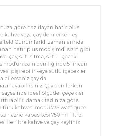
nuza göre hazırlayan hatır plus
tre kahve veya çay demlerken eş
 ve tek! Günün farklı zamanlarında
lanan hatır plus mod şimdi sizin gibi
, çay, süt ısıtma, sütlü içecek
plus mod’un cam demliğinde 5 fincan
esi pişirebilir veya sütlü içecekler
da dilerseniz çay da
azırlayabilirsiniz. Çay demlerken
ı sayesinde ideal ölçüde içeçekler
arttırabilir, damak tadınıza göre
’un türk kahvesi modu 735 watt güce
su hazne kapasitesi 750 ml filtre
ile filtre kahve ve çay keyfiniz