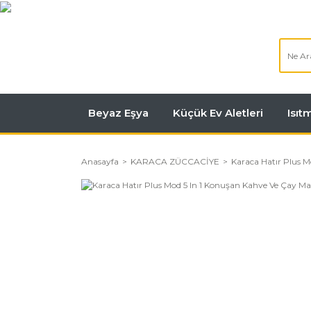
Beyaz Eşya
Küçük Ev Aletleri
Isı
Anasayfa
KARACA ZÜCCACİYE
Karaca Hatır Plus M