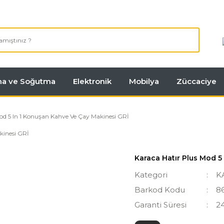
tma ve Soğutma
Elektronik
Mobilya
Züccaciye
od 5 In 1 Konuşan Kahve Ve Çay Makinesi GRİ
Karaca Hatır Plus Mod 5
Kategori
K
Barkod Kodu
8
Garanti Süresi
2