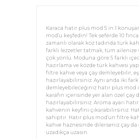
Karaca hatır plus mod 5 in 1 konuş
mod’u keşfedin! Tek seferde 10 finc
zamanlı olarak köz tadında türk kahv
farklı lezzetler tatmak, tüm ailenize
çok yönlü. Moduna göre 5 farklı içec
hazırlama ve közde türk kahvesi yap
filtre kahve veya çay demleyebilir, e
hazırlayabilirsiniz. Aynı anda iki fa
demleyebileceğiniz hatır plus mod il
karafın içerisinde yer alan özel çay
hazırlayabilirsiniz. Aroma ayarı hatı
kahvenin keyfini çıkarabilirsiniz. H
sahiptir. Hatır plus mod’un filtre k
kahve haznesinde dilerseniz çay da d
uzadıkça uzasın.