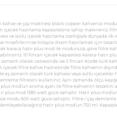
an kahve ve çay makinesi black copper kahvenizi modu
an içecek hazırlama kapasitesine sahip makineniz, fil
esi ve sütlü içecek hazırlama özelliğiyle dünyada ilk
 ve misafirlerinize kolayca ikram hazırlamak için tasar
ek karaca hatır plus mod ile modunuza göre filtre kahve
abilirsiniz. 10 fincan içecek kapasitesi karaca hatır 
ş zamanlı olarak cezvesinde ise 5 fincan közde türk kahv
rklı içecek filtre kahve haznesinde filtre kahvenin dışın
e eş zamanlı olarak türk kahvesi veya sütlü içecekler h
 demleme filtresini kullanınız. Aynı zamanda ölçü kaşığ
r plus mod’un aroma ayarı ile filtre kahvenin lezzetini 
atır plus mod 1385 watt güce sahiptir. Hatır plus mod
ahve modu 600 watt güce sahiptir. Filtre / çay demleme 
emleyebileceğiniz hatır plus mod’un 750 ml. Kapasitesi 