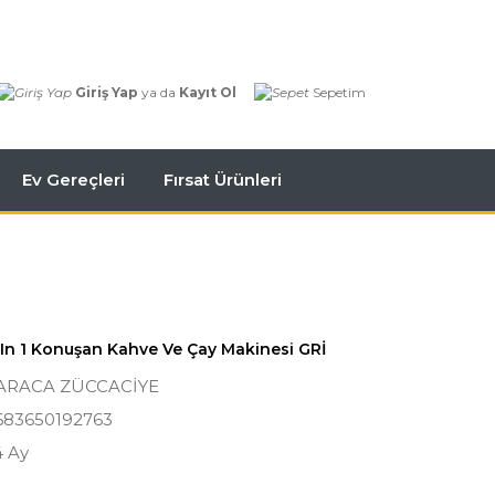
Giriş Yap
ya da
Kayıt Ol
Sepetim
Ev Gereçleri
Fırsat Ürünleri
 In 1 Konuşan Kahve Ve Çay Makinesi GRİ
ARACA ZÜCCACİYE
683650192763
4 Ay