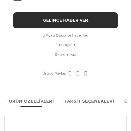
GELİNCE HABER VER
Fiyatı Düşünce Haber Ver
Tavsiye Et
Yorum Yaz
Ürünü Paylaş:
ÜRÜN ÖZELLİKLERİ
TAKSİT SEÇENEKLERİ
ÜR