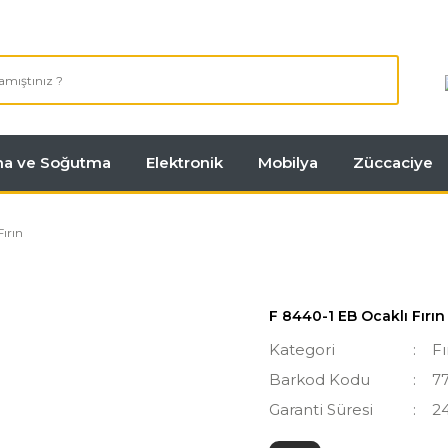
tma ve Soğutma
Elektronik
Mobilya
Züccaciye
ırın
F 8440-1 EB Ocaklı Fırın
Kategori
Fı
Barkod Kodu
7
Garanti Süresi
2