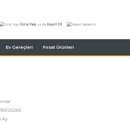
Giriş Yap
ya da
Kayıt Ol
Sepetim
Ev Gereçleri
Fırsat Ürünleri
rınlar
786120265
4 Ay