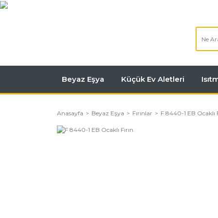
Beyaz Eşya
Küçük Ev Aletleri
Isı
Anasayfa
Beyaz Eşya
Fırınlar
F 8440-1 EB Ocaklı F