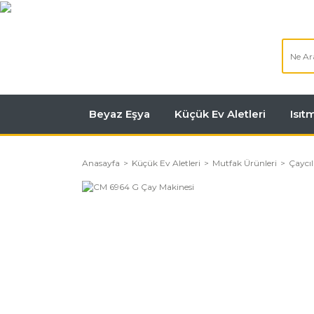
Beyaz Eşya
Küçük Ev Aletleri
Isı
Anasayfa
Küçük Ev Aletleri
Mutfak Ürünleri
Çaycıl