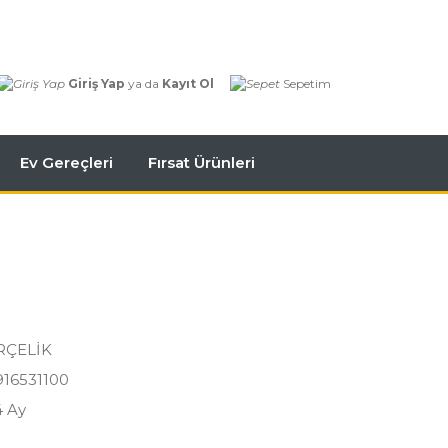
Giriş Yap
ya da
Kayıt Ol
Sepetim
Ev Gereçleri
Fırsat Ürünleri
i
RÇELİK
916531100
4 Ay