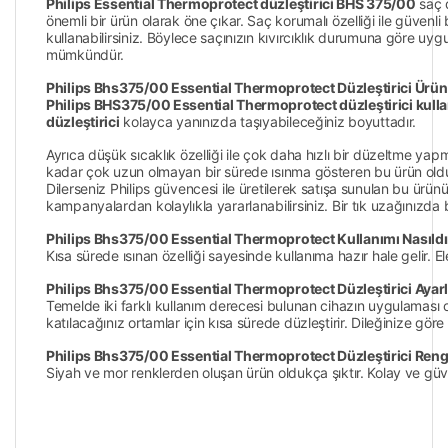
Philips Essential Thermoprotect düzleştirici BHS 375/00
saç 
önemli bir ürün olarak öne çıkar. Saç korumalı özelliği ile güvenli
kullanabilirsiniz. Böylece saçınızın kıvırcıklık durumuna göre uygun
mümkündür.
Philips Bhs375/00 Essential Thermoprotect Düzleştirici Ürün
Philips BHS375/00 Essential Thermoprotect düzleştirici kulla
düzleştirici
kolayca yanınızda taşıyabileceğiniz boyuttadır.
Ayrıca düşük sıcaklık özelliği ile çok daha hızlı bir düzeltme yapm
kadar çok uzun olmayan bir sürede ısınma gösteren bu ürün olduk
Dilerseniz Philips güvencesi ile üretilerek satışa sunulan bu ürünü 
kampanyalardan kolaylıkla yararlanabilirsiniz. Bir tık uzağınızda b
Philips Bhs375/00 Essential Thermoprotect Kullanımı Nasıldı
Kısa sürede ısınan özelliği sayesinde kullanıma hazır hale gelir. Ele
Philips Bhs375/00 Essential Thermoprotect Düzleştirici Ayarla
Temelde iki farklı kullanım derecesi bulunan cihazın uygulaması old
katılacağınız ortamlar için kısa sürede düzleştirir. Dileğinize göre ş
Philips Bhs375/00 Essential Thermoprotect Düzleştirici Reng
Siyah ve mor renklerden oluşan ürün oldukça şıktır. Kolay ve güve
Bu ürünün fiyat bilgisi, resim, ürün açıklamalarında