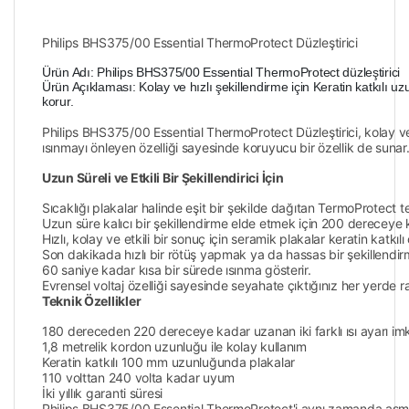
Philips BHS375/00 Essential ThermoProtect Düzleştirici
Ürün Adı: Philips BHS375/00 Essential ThermoProtect düzleştirici
Ürün Açıklaması: Kolay ve hızlı şekillendirme için Keratin katkılı uz
korur.
Philips BHS375/00 Essential ThermoProtect Düzleştirici, kolay ve hı
ısınmayı önleyen özelliği sayesinde koruyucu bir özellik de sunar
Uzun Süreli ve Etkili Bir Şekillendirici İçin
Sıcaklığı plakalar halinde eşit bir şekilde dağıtan TermoProtect te
Uzun süre kalıcı bir şekillendirme elde etmek için 200 dereceye k
Hızlı, kolay ve etkili bir sonuç için seramik plakalar keratin katkılı
Son dakikada hızlı bir rötüş yapmak ya da hassas bir şekillendirm
60 saniye kadar kısa bir sürede ısınma gösterir.
Evrensel voltaj özelliği sayesinde seyahate çıktığınız her yerde ra
Teknik Özellikler
180 dereceden 220 dereceye kadar uzanan iki farklı ısı ayarı im
1,8 metrelik kordon uzunluğu ile kolay kullanım
Keratin katkılı 100 mm uzunluğunda plakalar
110 volttan 240 volta kadar uyum
İki yıllık garanti süresi
Philips BHS375/00 Essential ThermoProtect'i aynı zamanda asma hal