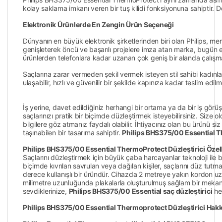
kolay saklama imkanı veren bir tuş kilidi fonksiyonuna sahiptir. D
Elektronik Ürünlerde En Zengin Ürün Seçeneği
Dünyanın en büyük elektronik şirketlerinden biri olan Philips, me
genişleterek öncü ve başarılı projelere imza atan marka, bugün 
ürünlerden telefonlara kadar uzanan çok geniş bir alanda çalışma
Saçlarına zarar vermeden şekil vermek isteyen stil sahibi kadınla
ulaşabilir, hızlı ve güvenilir bir şekilde kapınıza kadar teslim edilm
İş yerine, davet edildiğiniz herhangi bir ortama ya da bir iş görüşm
saçlarınızı pratik bir biçimde düzleştirmek isteyebilirsiniz. Size 
bilgilere göz atmanız faydalı olabilir. İhtiyacınız olan bu ürünü 
taşınabilen bir tasarıma sahiptir.
Philips BHS375/00 Essential T
Philips BHS375/00 Essential ThermoProtect Düzleştirici Özell
Saçlarını düzleştirmek için büyük çaba harcayanlar teknoloji ile bir
biçimde kıvrılan savrulan veya dağılan kişiler, saçlarını düz tutm
derece kullanışlı bir üründür. Cihazda 2 metreye yakın kordon uzu
milimetre uzunluğunda plakalarla oluşturulmuş sağlam bir mekanizmas
sevdiklerinize,
Philips BHS375/00 Essential saç düzleştirici
he
Philips BHS375/00 Essential Thermoprotect Düzleştirici Hak