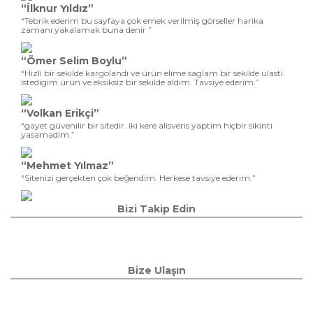
“İlknur Yıldız”
“Tebrik ederim bu sayfaya çok emek verilmiş görseller harika
zamanı yakalamak buna denir ”
“Ömer Selim Boylu”
“Hizli bir sekilde kargolandi ve ürün elime saglam bir sekilde ulasti.
Istedigim ürün ve eksiksiz bir sekilde aldim. Tavsiye ederim.”
“Volkan Erikçi”
“gayet güvenilir bir sitedir. iki kere alisveris yaptim hiçbir sikinti
yasamadim.”
“Mehmet Yılmaz”
“Sitenizi gerçekten çok beğendim. Herkese tavsiye ederim.”
Bizi Takip Edin
Bize Ulaşın