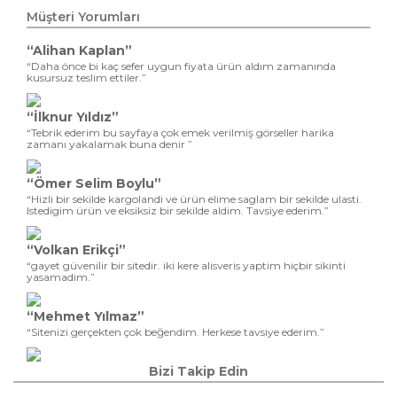
Müşteri Yorumları
“Alihan Kaplan”
“Daha önce bi kaç sefer uygun fiyata ürün aldım zamanında
kusursuz teslim ettiler.”
“İlknur Yıldız”
“Tebrik ederim bu sayfaya çok emek verilmiş görseller harika
zamanı yakalamak buna denir ”
“Ömer Selim Boylu”
“Hizli bir sekilde kargolandi ve ürün elime saglam bir sekilde ulasti.
Istedigim ürün ve eksiksiz bir sekilde aldim. Tavsiye ederim.”
“Volkan Erikçi”
“gayet güvenilir bir sitedir. iki kere alisveris yaptim hiçbir sikinti
yasamadim.”
“Mehmet Yılmaz”
“Sitenizi gerçekten çok beğendim. Herkese tavsiye ederim.”
Bizi Takip Edin