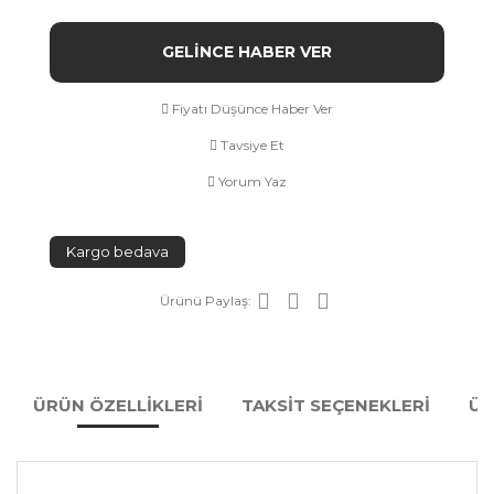
GELİNCE HABER VER
Fiyatı Düşünce Haber Ver
Tavsiye Et
Yorum Yaz
Kargo bedava
Ürünü Paylaş:
ÜRÜN ÖZELLİKLERİ
TAKSİT SEÇENEKLERİ
ÜR