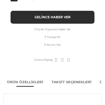
GELİNCE HABER VER
Fiyatı Düşünce Haber Ver
Tavsiye Et
Yorum Yaz
Ürünü Paylaş:
ÜRÜN ÖZELLİKLERİ
TAKSİT SEÇENEKLERİ
ÜR