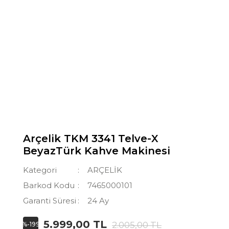
Arçelik TKM 3341 Telve-X
BeyazTürk Kahve Makinesi
Kategori
ARÇELİK
Barkod Kodu
7465000101
Garanti Süresi
24 Ay
5.999,00 TL
2.005,00 TL
%-199