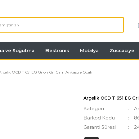
tma ve Soğutma
Elektronik
Mobilya
Züccaciye
Arçelik OCD T 651 EG Grion Gri Cam Ankastre Ocak
Arçelik OCD T 651 EG G
Kategori
A
Barkod Kodu
8
Garanti Süresi
2