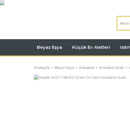
Beyaz Eşya
Küçük Ev Aletleri
Isı
Anasayfa
Beyaz Eşya
Ankastre
Ankastre Ocak