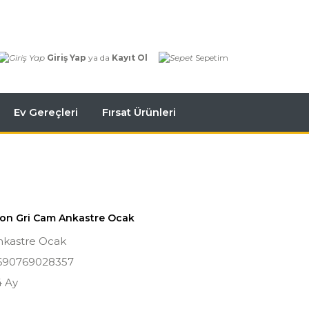
Giriş Yap
ya da
Kayıt Ol
Sepetim
Ev Gereçleri
Fırsat Ürünleri
rion Gri Cam Ankastre Ocak
nkastre Ocak
690769028357
4 Ay