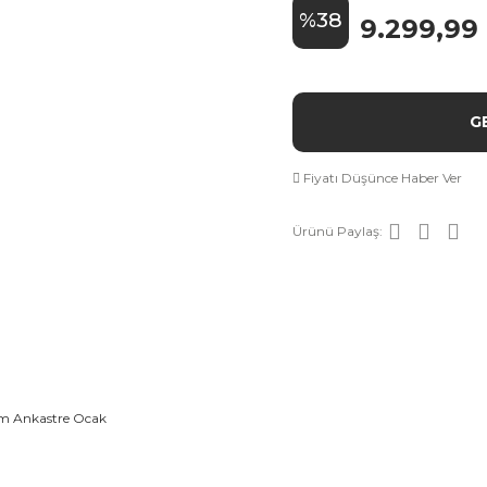
%38
9.299,99
G
Fiyatı Düşünce Haber Ver
Ürünü Paylaş: