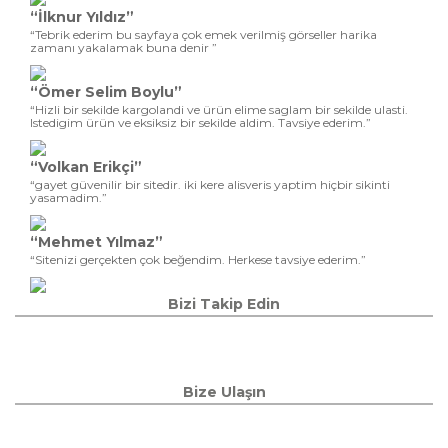
“İlknur Yıldız”
“Tebrik ederim bu sayfaya çok emek verilmiş görseller harika
zamanı yakalamak buna denir ”
“Ömer Selim Boylu”
“Hizli bir sekilde kargolandi ve ürün elime saglam bir sekilde ulasti.
Istedigim ürün ve eksiksiz bir sekilde aldim. Tavsiye ederim.”
“Volkan Erikçi”
“gayet güvenilir bir sitedir. iki kere alisveris yaptim hiçbir sikinti
yasamadim.”
“Mehmet Yılmaz”
“Sitenizi gerçekten çok beğendim. Herkese tavsiye ederim.”
Bizi Takip Edin
Bize Ulaşın