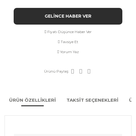
GELİNCE HABER VER
Fiyatı Düşünce Haber Ver
Tavsiye Et
Yorum Yaz
Ürünü Paylaş:
ÜRÜN ÖZELLİKLERİ
TAKSİT SEÇENEKLERİ
ÜR