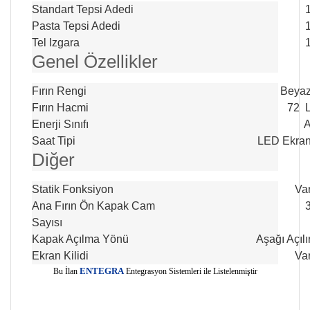
Standart Tepsi Adedi
Pasta Tepsi Adedi
Tel Izgara
Genel Özellikler
Fırın Rengi
Beya
Fırın Hacmi
72 
Enerji Sınıfı
Saat Tipi
LED Ekra
Diğer
Statik Fonksiyon
Va
Ana Fırın Ön Kapak Cam
Sayısı
Kapak Açılma Yönü
Aşağı Açılı
Ekran Kilidi
Va
E
Bu İlan
NTEGRA
Entegrasyon Sistemleri ile Listelenmiştir