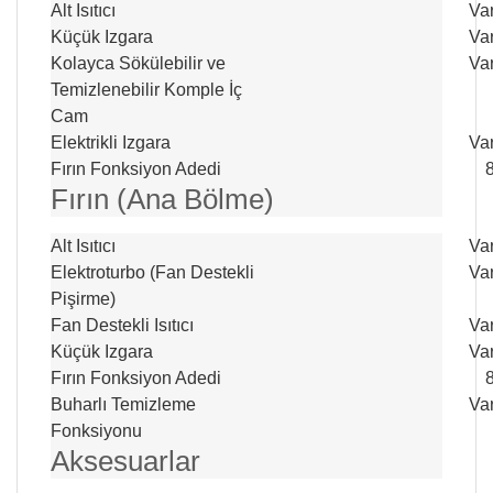
Alt Isıtıcı
Va
Küçük Izgara
Va
Kolayca Sökülebilir ve
Va
Temizlenebilir Komple İç
Cam
Elektrikli Izgara
Va
Fırın Fonksiyon Adedi
Fırın (Ana Bölme)
Alt Isıtıcı
Va
Elektroturbo (Fan Destekli
Va
Pişirme)
Fan Destekli Isıtıcı
Va
Küçük Izgara
Va
Fırın Fonksiyon Adedi
Buharlı Temizleme
Va
Fonksiyonu
Aksesuarlar