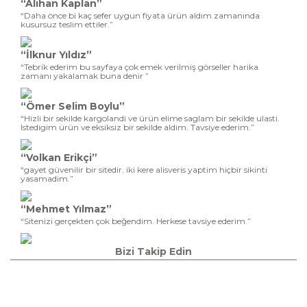
“Alihan Kaplan”
“Daha önce bi kaç sefer uygun fiyata ürün aldım zamanında
kusursuz teslim ettiler.”
“İlknur Yıldız”
“Tebrik ederim bu sayfaya çok emek verilmiş görseller harika
zamanı yakalamak buna denir ”
“Ömer Selim Boylu”
“Hizli bir sekilde kargolandi ve ürün elime saglam bir sekilde ulasti.
Istedigim ürün ve eksiksiz bir sekilde aldim. Tavsiye ederim.”
“Volkan Erikçi”
“gayet güvenilir bir sitedir. iki kere alisveris yaptim hiçbir sikinti
yasamadim.”
“Mehmet Yılmaz”
“Sitenizi gerçekten çok beğendim. Herkese tavsiye ederim.”
Bizi Takip Edin