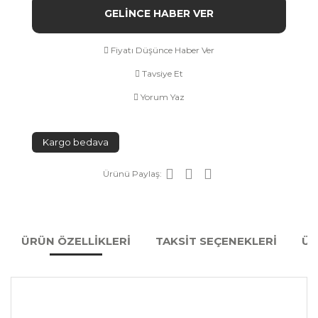
GELİNCE HABER VER
Fiyatı Düşünce Haber Ver
Tavsiye Et
Yorum Yaz
Kargo bedava
Ürünü Paylaş:
ÜRÜN ÖZELLİKLERİ
TAKSİT SEÇENEKLERİ
ÜR