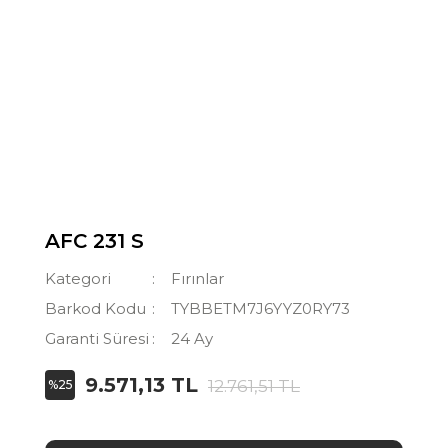
AFC 231 S
Kategori
Fırınlar
Barkod Kodu
TYBBETM7J6YYZ0RY73
Garanti Süresi
24 Ay
9.571,13 TL
12.761,51 TL
%25