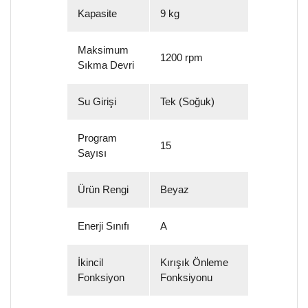
Kapasite
9 kg
Maksimum
1200 rpm
Sıkma Devri
Su Girişi
Tek (Soğuk)
Program
15
Sayısı
Ürün Rengi
Beyaz
Enerji Sınıfı
A
İkincil
Kırışık Önleme
Fonksiyon
Fonksiyonu