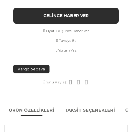
GELİNCE HABER VER
Fiyatı Düşünce Haber Ver
Tavsiye Et
Yorum Yaz
Kargo bedava
Ürünü Paylaş:
ÜRÜN ÖZELLİKLERİ
TAKSİT SEÇENEKLERİ
ÜR