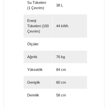
Su Tüketimi
38 L
(1 Çevrim)
Enerji
Tüketimi (100
44 kWh
Çevrim)
Ölçüler
Ağırlık
76 kg
Yükseklik
84 cm
Genişlik
60 cm
Derinlik
58 cm