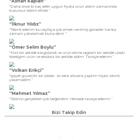
“Alihan Kaplan”
“Daha önce bi kaç sefer uygun fiyata ürün aldım zamanında
kusursuz teslim ettiler.”
“İlknur Yıldız”
“Tebrik ederim bu sayfaya çok emek verilmiş görseller harika
zamanı yakalamak buna denir ”
“Ömer Selim Boylu”
“Hizli bir sekilde kargolandi ve ürün elime saglam bir sekilde ulasti.
Istedigim ürün ve eksiksiz bir sekilde aldim. Tavsiye ederim.”
“Volkan Erikçi”
“gayet güvenilir bir sitedir. iki kere alisveris yaptim hiçbir sikinti
yasamadim.”
“Mehmet Yılmaz”
“Sitenizi gerçekten çok beğendim. Herkese tavsiye ederim.”
Bizi Takip Edin