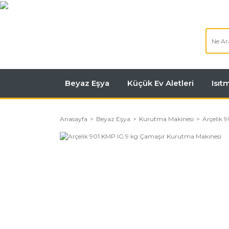
Beyaz Eşya
Küçük Ev Aletleri
Isı
Anasayfa
Beyaz Eşya
Kurutma Makinesi
Arçelik 