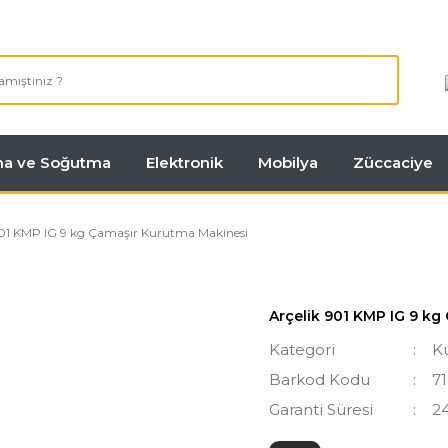
tma ve Soğutma
Elektronik
Mobilya
Züccaciye
901 KMP IG 9 kg Çamaşır Kurutma Makinesi
Arçelik 901 KMP IG 9 kg
Kategori
K
Barkod Kodu
7
Garanti Süresi
2