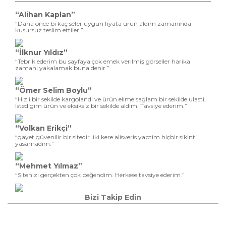
“Alihan Kaplan”
“Daha önce bi kaç sefer uygun fiyata ürün aldım zamanında
kusursuz teslim ettiler.”
“İlknur Yıldız”
“Tebrik ederim bu sayfaya çok emek verilmiş görseller harika
zamanı yakalamak buna denir ”
“Ömer Selim Boylu”
“Hizli bir sekilde kargolandi ve ürün elime saglam bir sekilde ulasti.
Istedigim ürün ve eksiksiz bir sekilde aldim. Tavsiye ederim.”
“Volkan Erikçi”
“gayet güvenilir bir sitedir. iki kere alisveris yaptim hiçbir sikinti
yasamadim.”
“Mehmet Yılmaz”
“Sitenizi gerçekten çok beğendim. Herkese tavsiye ederim.”
Bizi Takip Edin