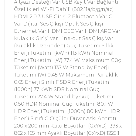
Altyazı Desteği Var USB Kayıt Var Bağlantı
Özellikleri Wi-Fi Dahili (802.11a/b/g/n/ac)
HDMI 2.0 3 USB Girişi 2 Bluetooth Var CI
Var Dijital Ses Çıkışı Optik Ses Çıkışı
Ethernet Var HDMI CEC Var HDMI ARC Var
Kulaklık Girişi Var Line-out Ses Çıkış Var
(Kulaklık Üzerinden) Güç Tüketimi Yıllık
Enerji Tüketimi (kWh) 113 kWh Nominal
Enerji Tüketimi (W) 77.4 W Maksimum Güç
Tüketimi (Watt) 137 W Stand-by Enerji
Tüketimi (W) 0,45 W Maksimum Parlaklık
0.65 Enerji Sınıfı F SDR Enerji Tüketimi
(1000h) 77 kWh SDR Nominal Güç
Tüketimi 77.4 W Stand-by Güç Tüketimi
0.50 HDR Nominal Güç Tüketimi 80.1 W
HDR Enerji Tüketimi (1000h) 80 kWh HDR
Enerji Sınıfı G Ölçüler Duvar Askı Aparatı
200 x 200 mm Kutu Boyutları (GxYxD) 1393 x
862 x 165 mm Ayaklı Boyutlar (GxYxD) 1229,1