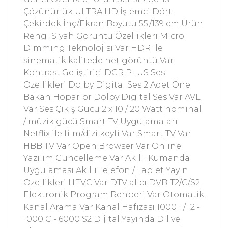
Çözünürlük ULTRA HD İşlemci Dört
Çekirdek İnç/Ekran Boyutu 55'/139 cm Ürün
Rengi Siyah Görüntü Özellikleri Micro
Dimming Teknolojisi Var HDR ile
sinematik kalitede net görüntü Var
Kontrast Geliştirici DCR PLUS Ses
Özellikleri Dolby Digital Ses 2 Adet Öne
Bakan Hoparlör Dolby Digital Ses Var AVL
Var Ses Çıkış Gücü 2 x 10 / 20 Watt nominal
/ müzik gücü Smart TV Uygulamaları
Netflix ile film/dizi keyfi Var Smart TV Var
HBB TV Var Open Browser Var Online
Yazılım Güncelleme Var Akıllı Kumanda
Uygulaması Akıllı Telefon / Tablet Yayın
Özellikleri HEVC Var DTV alıcı DVB-T2/C/S2
Elektronik Program Rehberi Var Otomatik
Kanal Arama Var Kanal Hafızası 1000 T/T2 -
1000 C - 6000 S2 Dijital Yayında Dil ve